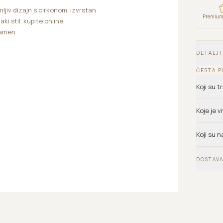
ljiv dizajn s cirkonom, izvrstan
Premium 
aki stil, kupite online.
kamen.
DETALJI
ČESTA P
Koji su 
Koje je 
Koji su n
DOSTAVA