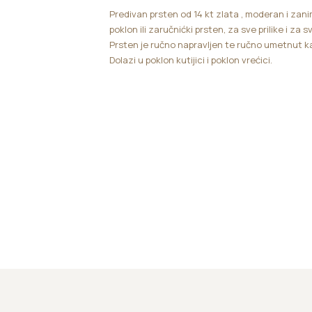
Predivan prsten od 14 kt zlata , moderan i zanim
poklon ili zaručnićki prsten, za sve prilike i za sv
Prsten je ručno napravljen te ručno umetnut 
Dolazi u poklon kutijici i poklon vrećici.