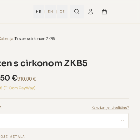
|
|
HR
EN
DE
Kolekcija
/
Prsten s cirkonom ZKB5
ten s cirkonom ZKB5
,50
€
910,00
€
€ (T-Com PayWay)
Kako izmjeriti veličinu?
A
BOJE METALA