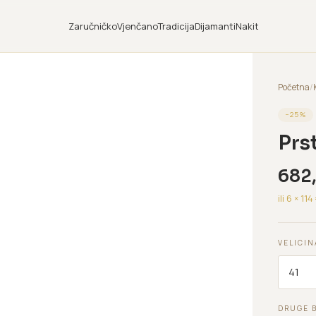
Zaručničko
Vjenčano
Tradicija
Dijamanti
Nakit
Početna
/
−
25
%
Prs
682
ili 6 ×
114
VELICIN
DRUGE 