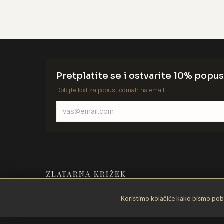
Pretplatite se i ostvarite 10% popus
Dobijte kod za popust odmah na email.
ZLATARNA KRIŽEK
Zlatarstvo od 1935. godine. Velika
Koristimo kolačiće kako bismo pobol
Gorica, Hrvatska.