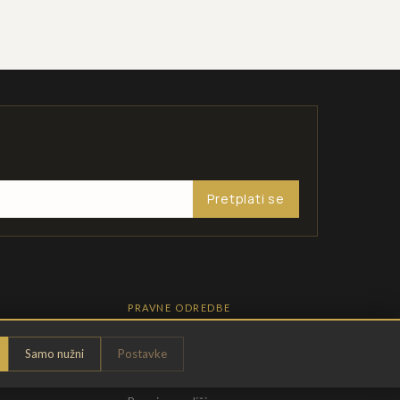
Pretplati se
PRAVNE ODREDBE
Pravila privatnosti
Samo nužni
Postavke
Opći uvjeti
t
Uvjeti povrata