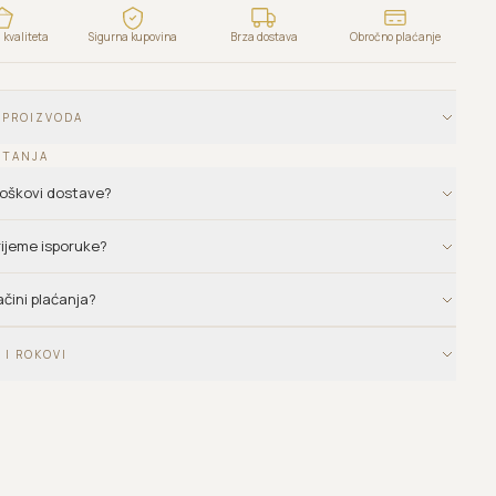
kvaliteta
Sigurna kupovina
Brza dostava
Obročno plaćanje
 PROIZVODA
ITANJA
troškovi dostave?
vrijeme isporuke?
ačini plaćanja?
 I ROKOVI