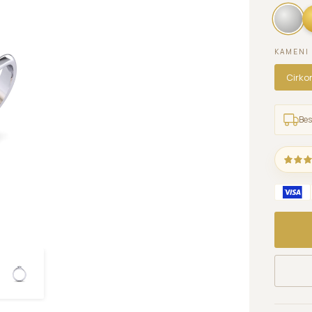
KAMENI
Cirko
Bes