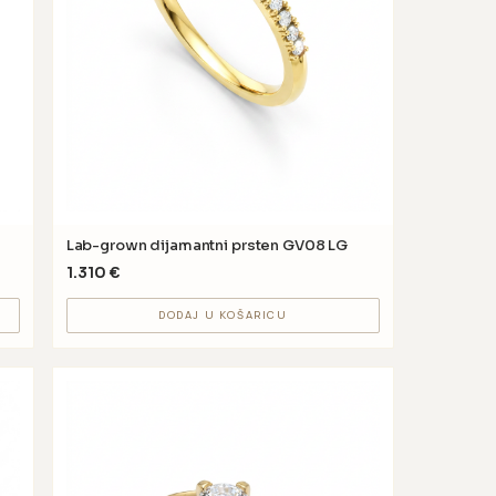
Lab-grown dijamantni prsten GV08 LG
1.310
€
DODAJ U KOŠARICU