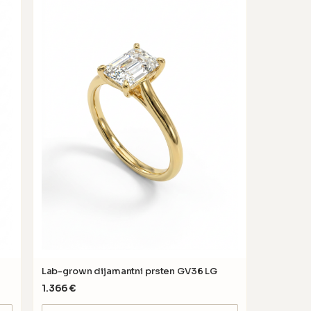
Lab-grown dijamantni prsten GV36 LG
1.366
€