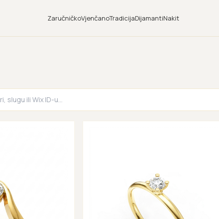
Zaručničko
Vjenčano
Tradicija
Dijamanti
Nakit