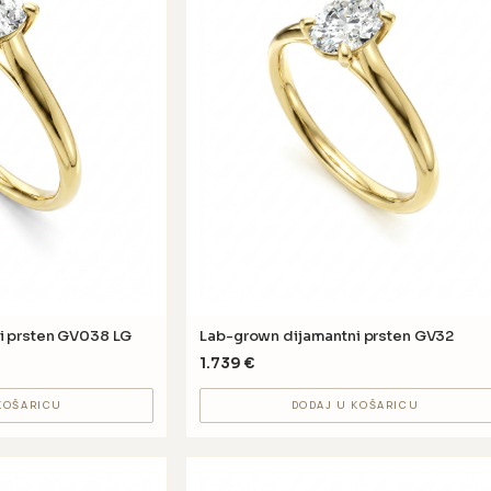
i prsten GV038 LG
Lab-grown dijamantni prsten GV32
1.739
€
KOŠARICU
DODAJ U KOŠARICU