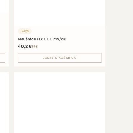
−
40
%
Naušnice FL8000779/d2
40,2
€
67
€
DODAJ U KOŠARICU