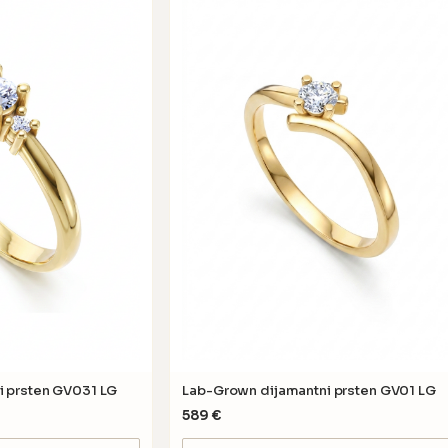
i prsten GV031 LG
Lab-Grown dijamantni prsten GV01 LG
589
€