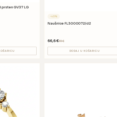
LG
−
40
%
Naušnice FL3000072/d2
66,6
€
111
€
KOŠARICU
DODAJ U KOŠARICU