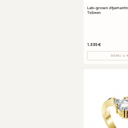
Lab-grown dijamantni prsten GV37 
7x5mm
1.335
€
DODAJ U 