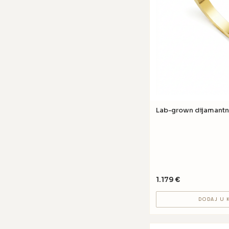
Lab-grown dijamantn
1.179
€
DODAJ U 