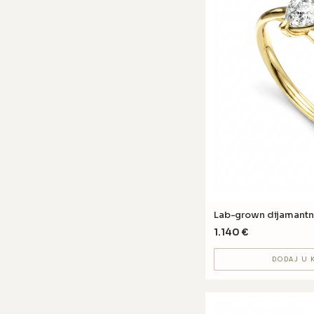
Lab-grown dijamantn
1.140
€
DODAJ U 