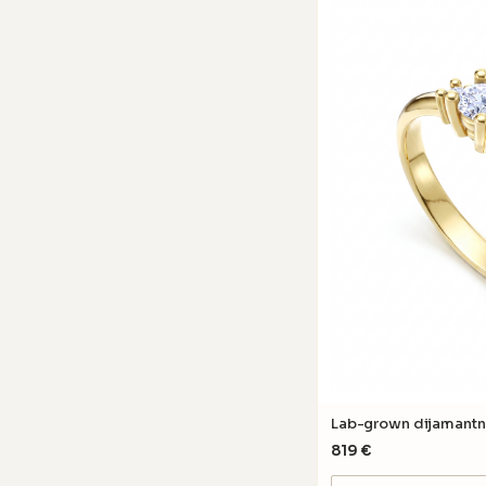
Lab-grown dijamantn
819
€