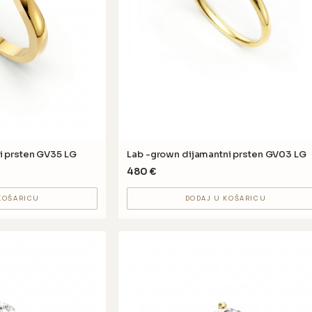
i prsten GV35 LG
Lab -grown dijamantni prsten GV03 LG
480
€
KOŠARICU
DODAJ U KOŠARICU