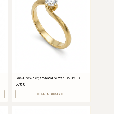
Lab-Grown dijamantni prsten GV07 LG
678
€
DODAJ U KOŠARICU