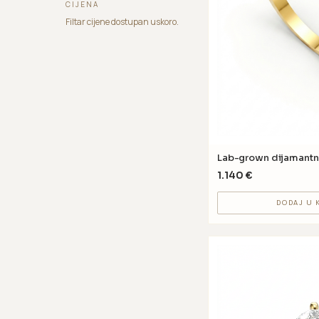
CIJENA
Filtar cijene dostupan uskoro.
Lab-grown dijamantn
1.140
€
DODAJ U 