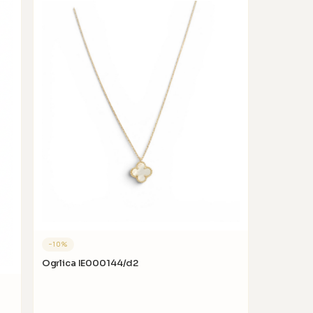
−
10
%
Ogrlica IE000144/d2