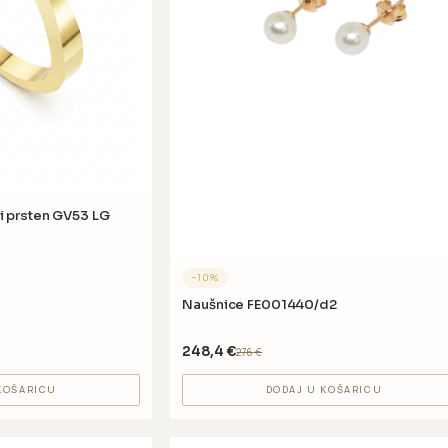
i prsten GV53 LG
−
10
%
Naušnice FE001440/d2
248,4
€
276
€
KOŠARICU
DODAJ U KOŠARICU