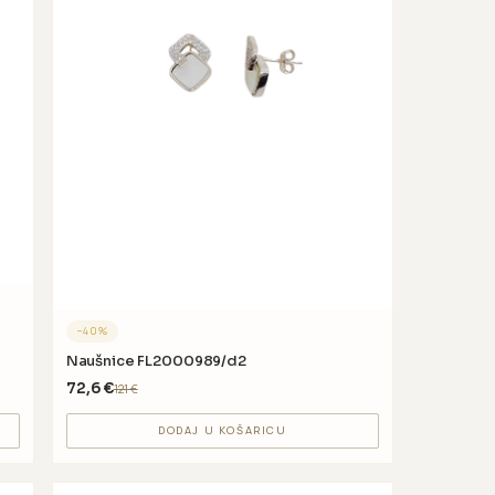
−
40
%
Naušnice FL2000989/d2
72,6
€
121
€
DODAJ U KOŠARICU