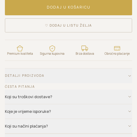
DODAJ U KOŠARICU
♡
DODAJ U LISTU ŽELJA
Premium kvaliteta
Sigurna kupovina
Brza dostava
Obročno plaćanje
DETALJI PROIZVODA
ČESTA PITANJA
Koji su troškovi dostave?
Koje je vrijeme isporuke?
Koji su načini plaćanja?