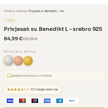
Početna
/
Kolekcija
/
Privjesak sv. Benedikt L - srebro 925
−
30
%
Privjesak sv. Benedikt L - srebro 925
84,39
€
120,56
€
DRUGE BOJE METALA
Besplatna dostava u Hrvatskoj
4,5
· 102 Google recenzije