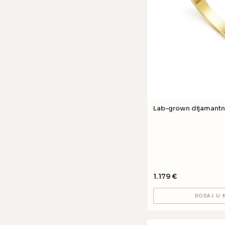
Lab-grown dijamantn
1.179
€
DODAJ U 