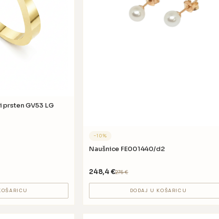
i prsten GV53 LG
−
10
%
Naušnice FE001440/d2
248,4
€
276
€
KOŠARICU
DODAJ U KOŠARICU