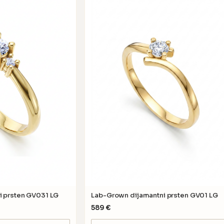
i prsten GV031 LG
Lab-Grown dijamantni prsten GV01 LG
589
€