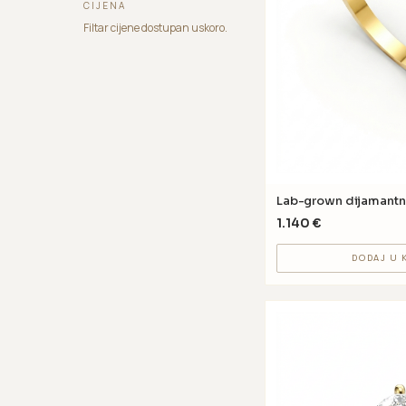
CIJENA
Filtar cijene dostupan uskoro.
Lab-grown dijamantn
1.140
€
DODAJ U 