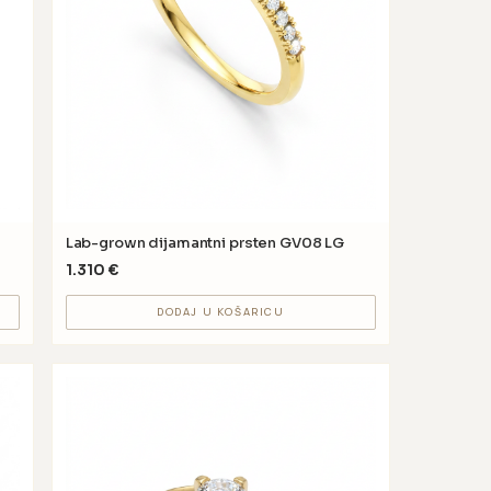
Lab-grown dijamantni prsten GV08 LG
1.310
€
DODAJ U KOŠARICU