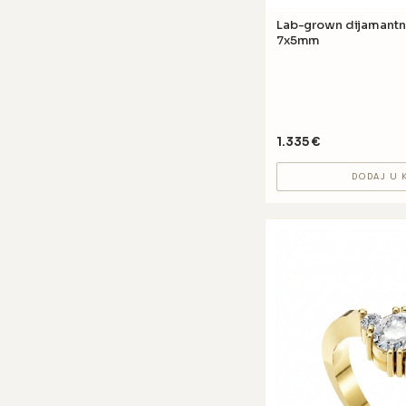
Lab-grown dijamantni prsten GV37 
7x5mm
1.335
€
DODAJ U 