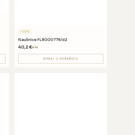
−
40
%
Naušnice FL8000779/d2
40,2
€
67
€
DODAJ U KOŠARICU