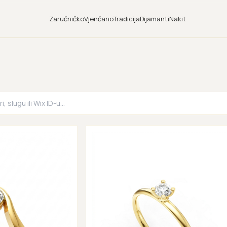
Zaručničko
Vjenčano
Tradicija
Dijamanti
Nakit