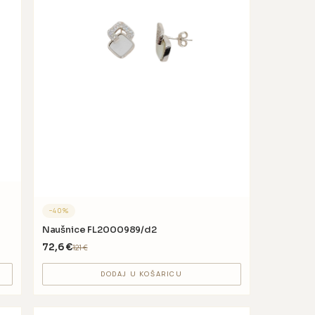
−
40
%
Naušnice FL2000989/d2
72,6
€
121
€
DODAJ U KOŠARICU