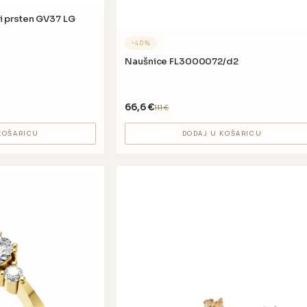
LG
−
40
%
Naušnice FL3000072/d2
66,6
€
111
€
KOŠARICU
DODAJ U KOŠARICU