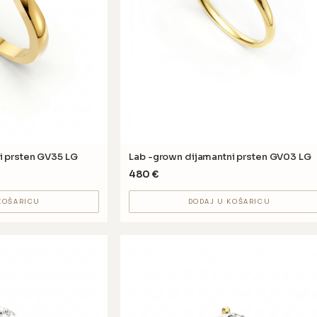
i prsten GV35 LG
Lab -grown dijamantni prsten GV03 LG
480
€
KOŠARICU
DODAJ U KOŠARICU