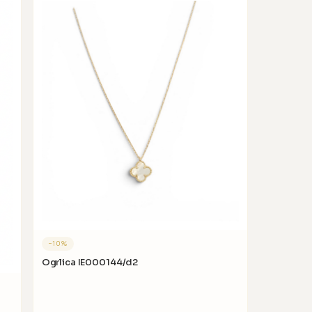
−
10
%
Ogrlica IE000144/d2