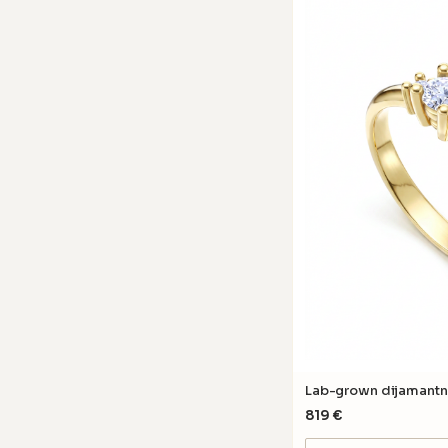
Lab-grown dijamantn
819
€