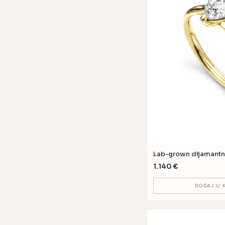
Lab-grown dijamantn
1.140
€
DODAJ U 