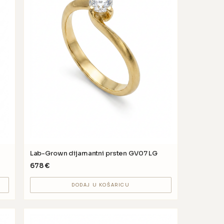
Lab-Grown dijamantni prsten GV07 LG
678
€
DODAJ U KOŠARICU