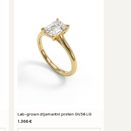
Lab-grown dijamantni prsten GV36 LG
1.366
€