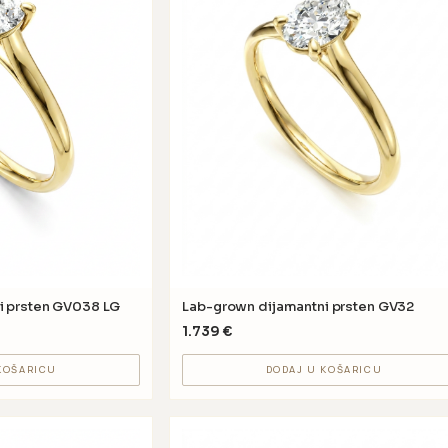
i prsten GV038 LG
Lab-grown dijamantni prsten GV32
1.739
€
KOŠARICU
DODAJ U KOŠARICU