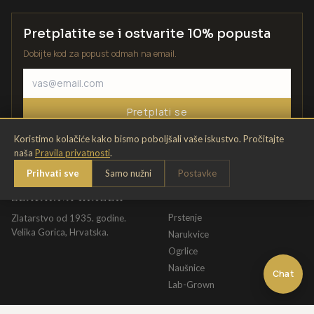
Pretplatite se i ostvarite 10% popusta
Dobijte kod za popust odmah na email.
Pretplati se
Koristimo kolačiće kako bismo poboljšali vaše iskustvo. Pročitajte
naša
Pravila privatnosti
.
Prihvati sve
Samo nužni
Postavke
ZLATARNA KRIŽEK
KATALOG
Prstenje
Zlatarstvo od 1935. godine.
Velika Gorica, Hrvatska.
Narukvice
Ogrlice
Naušnice
Chat
Lab-Grown