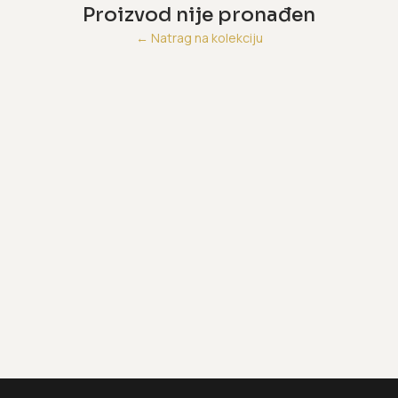
Proizvod nije pronađen
←
Natrag na kolekciju