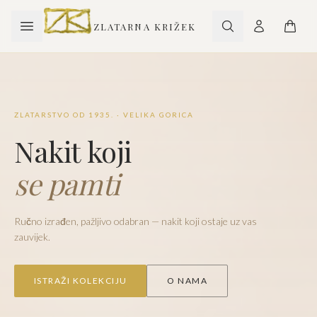
ZLATARNA KRIŽEK
ZLATARSTVO OD 1935. · VELIKA GORICA
Nakit koji
se pamti
Ručno izrađen, pažljivo odabran — nakit koji ostaje uz vas
zauvijek.
ISTRAŽI KOLEKCIJU
O NAMA