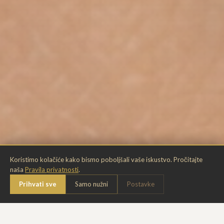
Koristimo kolačiće kako bismo poboljšali vaše iskustvo. Pročitajte
naša
Pravila privatnosti
.
Chat
Prihvati sve
Samo nužni
Postavke