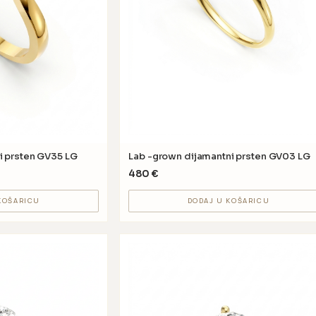
i prsten GV35 LG
Lab -grown dijamantni prsten GV03 LG
480
€
KOŠARICU
DODAJ U KOŠARICU