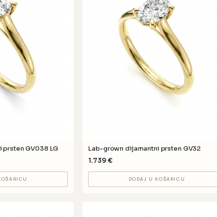
i prsten GV038 LG
Lab-grown dijamantni prsten GV32
1.739
€
KOŠARICU
DODAJ U KOŠARICU