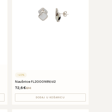
−
40
%
Naušnice FL2000989/d2
72,6
€
121
€
DODAJ U KOŠARICU