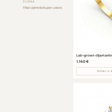
CIJENA
Filtar cijene dostupan uskoro.
Lab-grown dijamantn
1.140
€
DODAJ U 