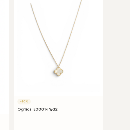
−
10
%
Ogrlica IE000144/d2