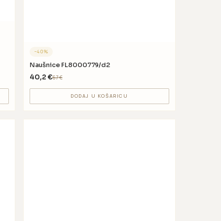
−
40
%
Naušnice FL8000779/d2
40,2
€
67
€
DODAJ U KOŠARICU