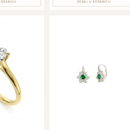
KOŠARICU
DODAJ U KOŠARICU