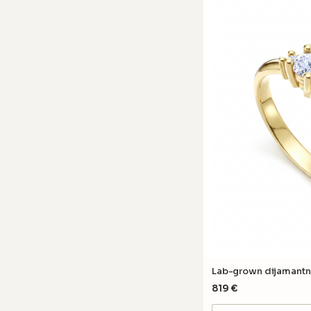
Lab-grown dijamantn
819
€