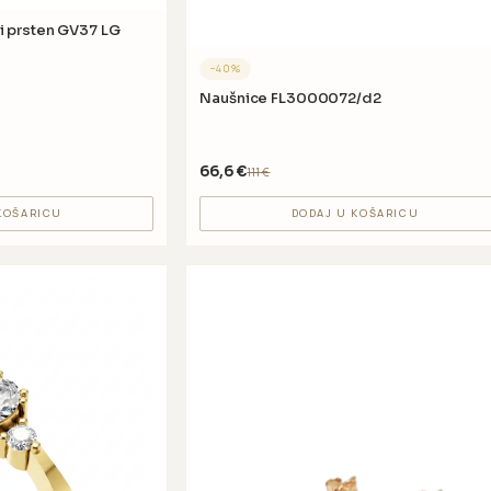
LG
−
40
%
Naušnice FL3000072/d2
66,6
€
111
€
KOŠARICU
DODAJ U KOŠARICU