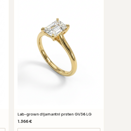
Lab-grown dijamantni prsten GV36 LG
1.366
€