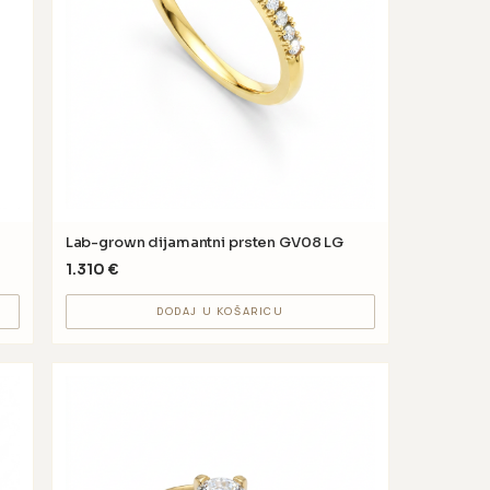
Lab-grown dijamantni prsten GV08 LG
1.310
€
DODAJ U KOŠARICU