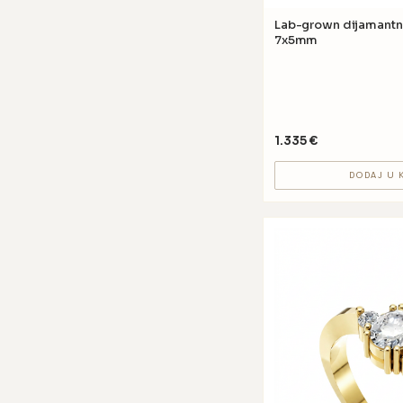
Lab-grown dijamantni prsten GV37 
7x5mm
1.335
€
DODAJ U 