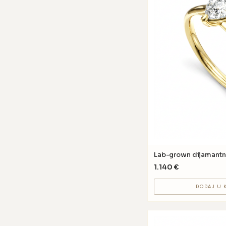
Lab-grown dijamantn
1.140
€
DODAJ U 