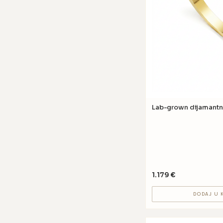
Lab-grown dijamantn
1.179
€
DODAJ U 