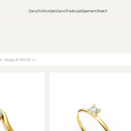
Zaručničko
Vjenčano
Tradicija
Dijamanti
Nakit