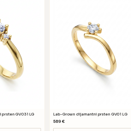
i prsten GV031 LG
Lab-Grown dijamantni prsten GV01 LG
589
€