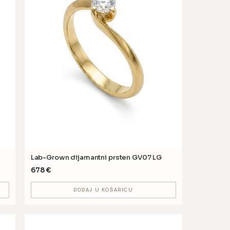
Lab-Grown dijamantni prsten GV07 LG
678
€
DODAJ U KOŠARICU