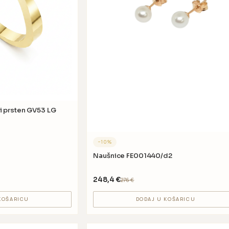
i prsten GV53 LG
−
10
%
Naušnice FE001440/d2
248,4
€
276
€
KOŠARICU
DODAJ U KOŠARICU