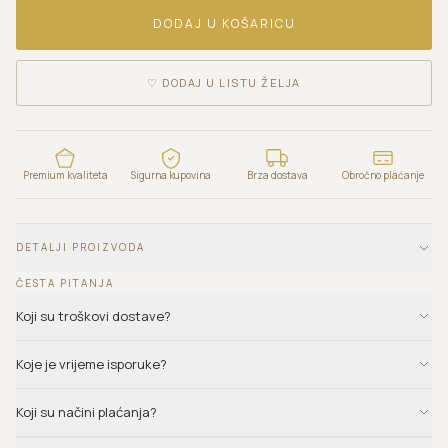
DODAJ U KOŠARICU
♡
DODAJ U LISTU ŽELJA
Premium kvaliteta
Sigurna kupovina
Brza dostava
Obročno plaćanje
DETALJI PROIZVODA
ČESTA PITANJA
Koji su troškovi dostave?
Koje je vrijeme isporuke?
Koji su načini plaćanja?