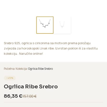
Srebro 925, ogrlica s cirkonima sa motivom prema položaju
zvijezda za horoskopski znak ribe. Izvrstan poklon ili za vlastitu
kolekciju. Naručite online!
Početna
/
Kolekcija
/
Ogrlica Ribe Srebro
−
45
%
Ogrlica Ribe Srebro
86,35
€
157,00
€