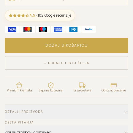
4,5
· 102 Google recenzije
DODAJ U KOŠARICU
♡
DODAJ U LISTU ŽELJA
Premium kvaliteta
Sigurna kupovina
Brza dostava
Obročno plaćanje
DETALJI PROIZVODA
ČESTA PITANJA
Koji su troškovi dostave?