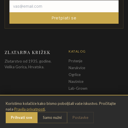
Pretplati se
ZLATARNA KRIŽEK
KATALOG
Prstenje
Zlatarstvo od 1935. godine.
Velika Gorica, Hrvatska.
Narukvice
Ogrlice
Naušnice
Lab-Grown
INFORMACIJE
PRAVNE ODREDBE
Koristimo kolačiće kako bismo poboljšali vaše iskustvo. Pročitajte
naša
Pravila privatnosti
.
O nama
Pravila privatnosti
Prihvati sve
Samo nužni
Postavke
Kontakt
Opći uvjeti
Dostava & povrat
Uvjeti povrata