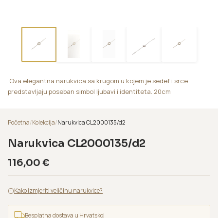
Ova elegantna narukvica sa krugom u kojem je sedef i srce
predstavljaju poseban simbol ljubavi i identiteta. 20cm
Početna
/
Kolekcija
/
Narukvica CL2000135/d2
Narukvica CL2000135/d2
116,00
€
Kako izmjeriti veličinu narukvice?
Besplatna dostava u Hrvatskoj