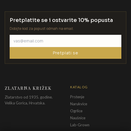
Pretplatite se i ostvarite 10% popusta
Dobijte kod za popust odmah na email.
Pretplati se
ZLATARNA KRIŽEK
KATALOG
Prstenje
Zlatarstvo od 1935. godine.
Velika Gorica, Hrvatska.
Narukvice
Ogrlice
Naušnice
Lab-Grown