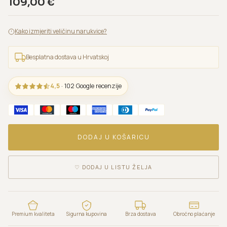
109,00
€
Kako izmjeriti veličinu narukvice?
Besplatna dostava u Hrvatskoj
4,5
· 102 Google recenzije
DODAJ U KOŠARICU
♡
DODAJ U LISTU ŽELJA
Premium kvaliteta
Sigurna kupovina
Brza dostava
Obročno plaćanje