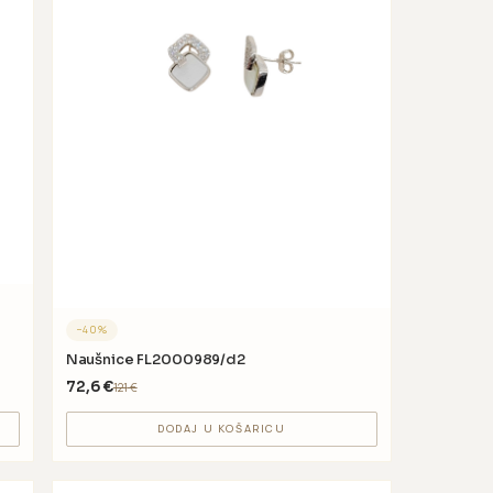
−
40
%
Naušnice FL2000989/d2
72,6
€
121
€
DODAJ U KOŠARICU