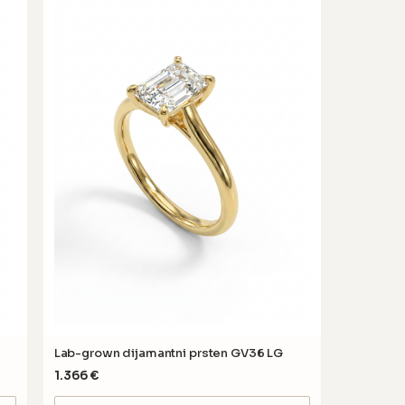
Lab-grown dijamantni prsten GV36 LG
1.366
€