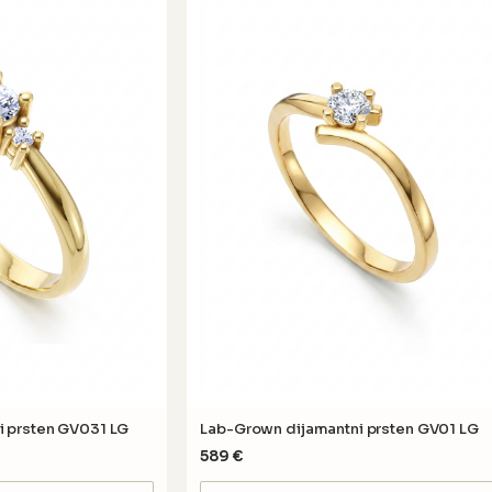
i prsten GV031 LG
Lab-Grown dijamantni prsten GV01 LG
589
€