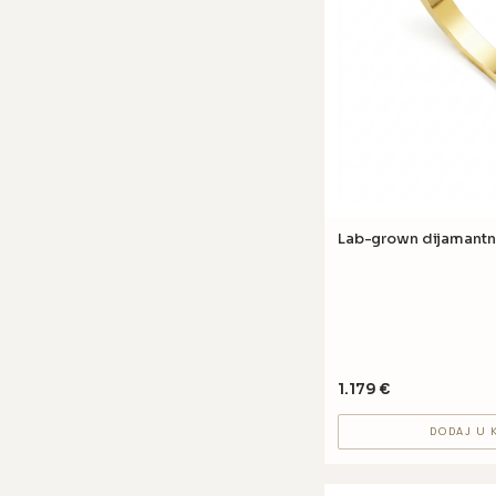
Lab-grown dijamantn
1.179
€
DODAJ U 