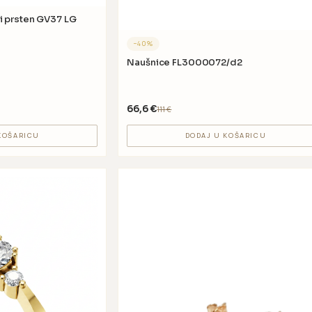
LG
−
40
%
Naušnice FL3000072/d2
66,6
€
111
€
KOŠARICU
DODAJ U KOŠARICU