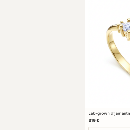
Lab-grown dijamantn
819
€