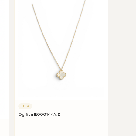
−
10
%
Ogrlica IE000144/d2