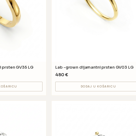
i prsten GV35 LG
Lab -grown dijamantni prsten GV03 LG
480
€
KOŠARICU
DODAJ U KOŠARICU