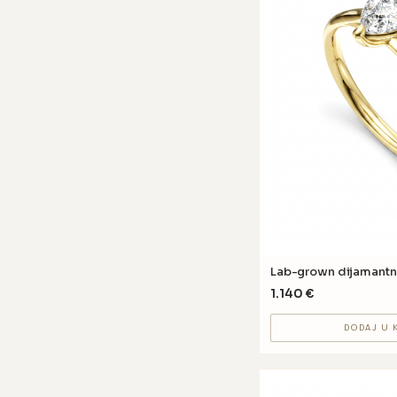
Lab-grown dijamantn
1.140
€
DODAJ U 