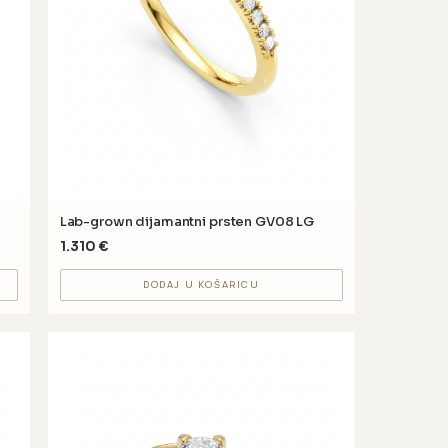
Lab-grown dijamantni prsten GV08 LG
1.310
€
DODAJ U KOŠARICU