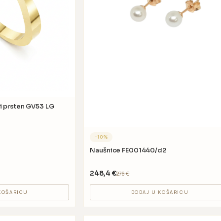
i prsten GV53 LG
−
10
%
Naušnice FE001440/d2
248,4
€
276
€
KOŠARICU
DODAJ U KOŠARICU