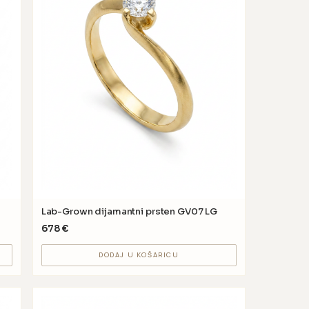
Lab-Grown dijamantni prsten GV07 LG
678
€
DODAJ U KOŠARICU