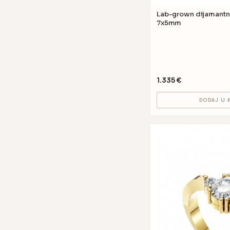
Lab-grown dijamantni prsten GV37 
7x5mm
1.335
€
DODAJ U 