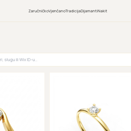
Zaručničko
Vjenčano
Tradicija
Dijamanti
Nakit