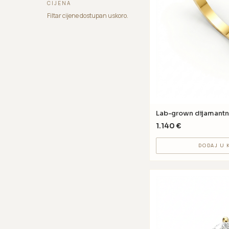
CIJENA
Filtar cijene dostupan uskoro.
Lab-grown dijamantn
1.140
€
DODAJ U 