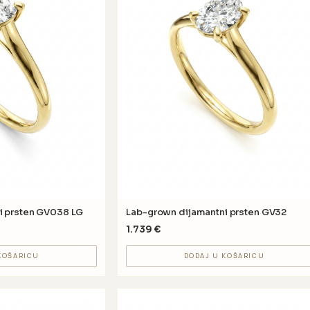
i prsten GV038 LG
Lab-grown dijamantni prsten GV32
1.739
€
KOŠARICU
DODAJ U KOŠARICU