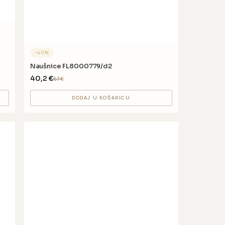
−
40
%
Naušnice FL8000779/d2
40,2
€
67
€
DODAJ U KOŠARICU