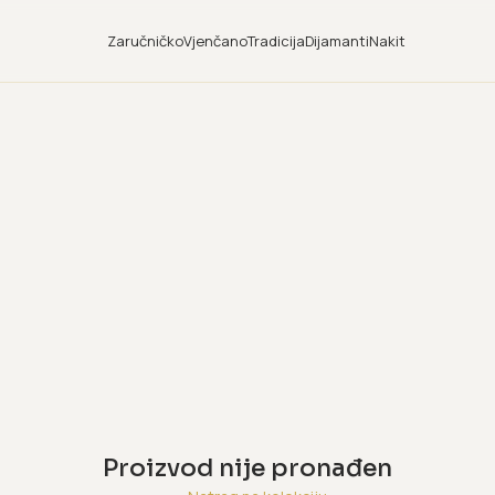
Zaručničko
Vjenčano
Tradicija
Dijamanti
Nakit
Proizvod nije pronađen