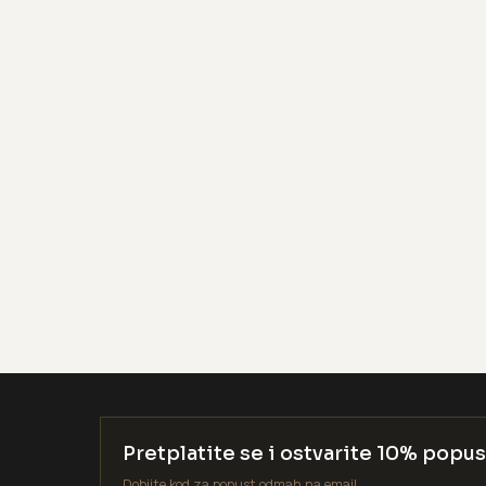
Pretplatite se i ostvarite 10% popus
Dobijte kod za popust odmah na email.