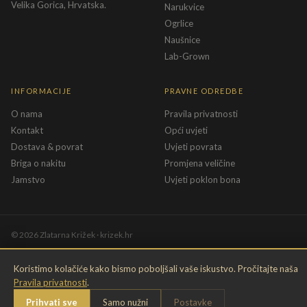
Velika Gorica, Hrvatska.
Narukvice
Ogrlice
Naušnice
Lab-Grown
INFORMACIJE
PRAVNE ODREDBE
O nama
Pravila privatnosti
Kontakt
Opći uvjeti
Dostava & povrat
Uvjeti povrata
Briga o nakitu
Promjena veličine
Jamstvo
Uvjeti poklon bona
©
2026
Zlatarna Križek · krizek.hr
Koristimo kolačiće kako bismo poboljšali vaše iskustvo. Pročitajte naša
Pravila privatnosti
.
Prihvati sve
Samo nužni
Postavke