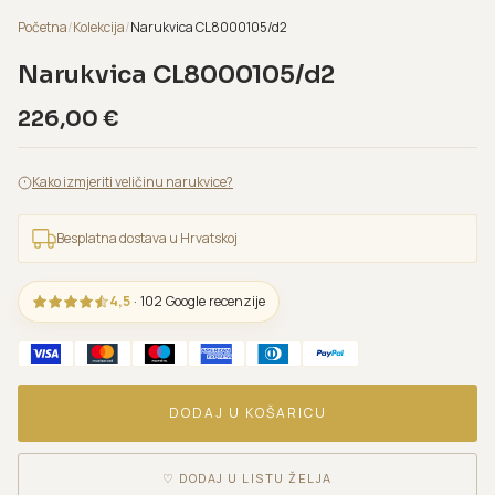
Početna
/
Kolekcija
/
Narukvica CL8000105/d2
Narukvica CL8000105/d2
226,00
€
Kako izmjeriti veličinu narukvice?
Besplatna dostava u Hrvatskoj
4,5
· 102 Google recenzije
DODAJ U KOŠARICU
♡
DODAJ U LISTU ŽELJA