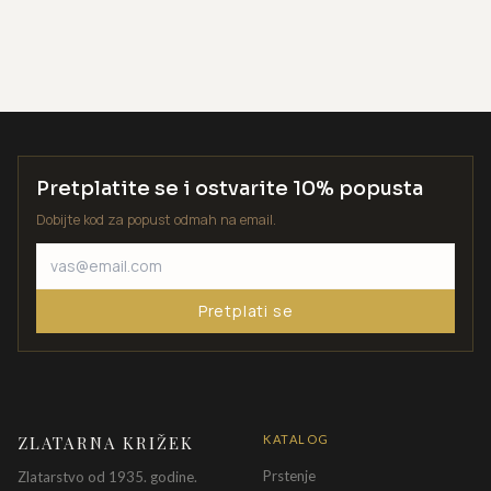
Pretplatite se i ostvarite 10% popusta
Dobijte kod za popust odmah na email.
Pretplati se
ZLATARNA KRIŽEK
KATALOG
Prstenje
Zlatarstvo od 1935. godine.