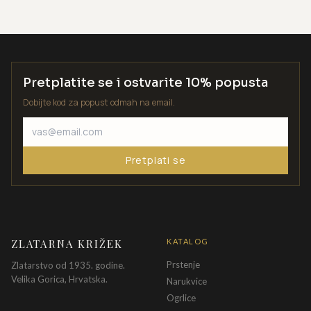
Pretplatite se i ostvarite 10% popusta
Dobijte kod za popust odmah na email.
Pretplati se
ZLATARNA KRIŽEK
KATALOG
Prstenje
Zlatarstvo od 1935. godine.
Velika Gorica, Hrvatska.
Narukvice
Ogrlice