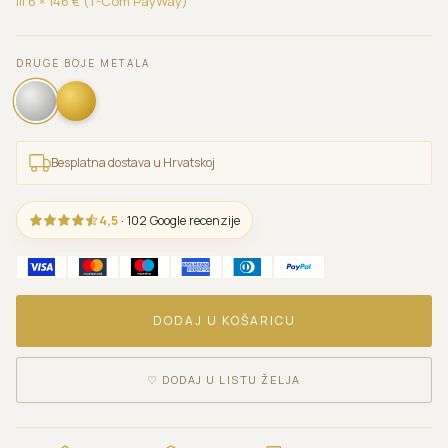
ili 6 ×
146
€ (T-Com PayWay)
DRUGE BOJE METALA
Besplatna dostava u Hrvatskoj
4,5
· 102 Google recenzije
DODAJ U KOŠARICU
♡
DODAJ U LISTU ŽELJA