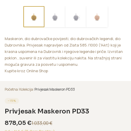
Maskeron, dio dubrovačke povijesti, dio dubrovačkih legendi, dio
Dubrovnika. Privjesak napravljen od Zlata 585 /1000 (14kt) koji je
krasna uspomena na Dubrovnik i njegove legende i priče. Izvrstan
poklon , suvenir ili za vlastitu kolekciju nakita. Na stražnjoj strani
moguća gravura za posvetu i uspomenu.
Kupite kroz Online Shop
Početna
/
Kolekcija
/
Privjesak Maskeron PD33
−
15
%
Privjesak Maskeron PD33
878,05
€
1.033,00
€