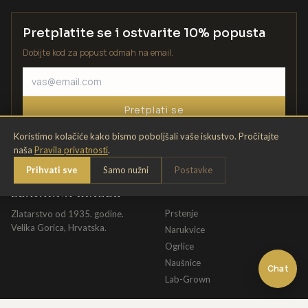
Pretplatite se i ostvarite 10% popusta
Dobijte kod za popust odmah na email.
Pretplati se
Koristimo kolačiće kako bismo poboljšali vaše iskustvo. Pročitajte
naša
Pravila privatnosti
.
Prihvati sve
Samo nužni
Postavke
ZLATARNA KRIŽEK
KATALOG
Prstenje
Zlatarstvo od 1935. godine.
Velika Gorica, Hrvatska.
Narukvice
Ogrlice
Naušnice
Chat
Lab-Grown