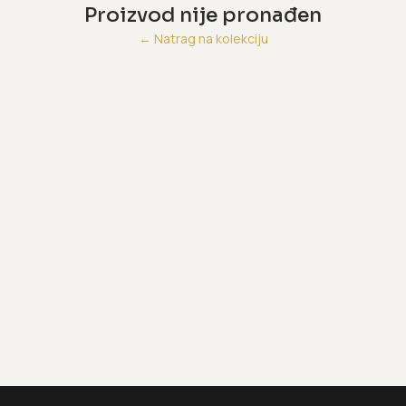
Proizvod nije pronađen
←
Natrag na kolekciju