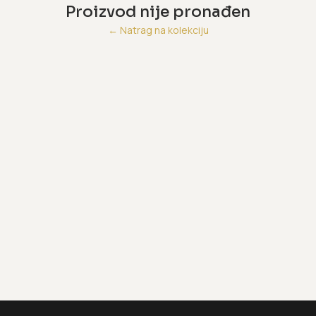
Proizvod nije pronađen
←
Natrag na kolekciju