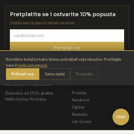
Pretplatite se i ostvarite 10% popusta
Dobijte kod za popust odmah na email.
Pretplati se
Koristimo kolačiće kako bismo poboljšali vaše iskustvo. Pročitajte
naša
Pravila privatnosti
.
Prihvati sve
Samo nužni
Postavke
ZLATARNA KRIŽEK
KATALOG
Prstenje
Zlatarstvo od 1935. godine.
Velika Gorica, Hrvatska.
Narukvice
Ogrlice
Naušnice
Chat
Lab-Grown