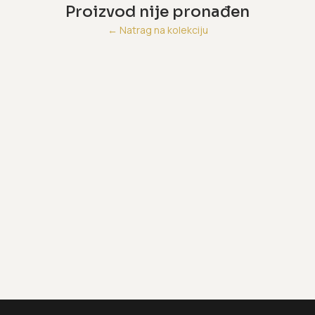
Proizvod nije pronađen
←
Natrag na kolekciju