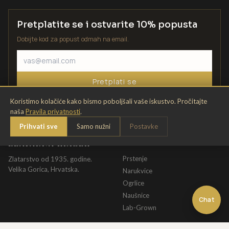
Pretplatite se i ostvarite 10% popusta
Dobijte kod za popust odmah na email.
Pretplati se
Koristimo kolačiće kako bismo poboljšali vaše iskustvo. Pročitajte
naša
Pravila privatnosti
.
Prihvati sve
Samo nužni
Postavke
ZLATARNA KRIŽEK
KATALOG
Prstenje
Zlatarstvo od 1935. godine.
Velika Gorica, Hrvatska.
Narukvice
Ogrlice
Naušnice
Chat
Lab-Grown