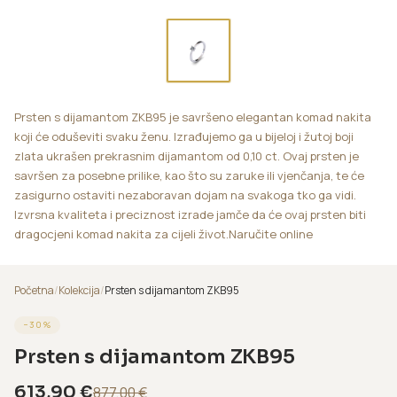
Prsten s dijamantom ZKB95 je savršeno elegantan komad nakita
koji će oduševiti svaku ženu. Izrađujemo ga u bijeloj i žutoj boji
zlata ukrašen prekrasnim dijamantom od 0,10 ct. Ovaj prsten je
savršen za posebne prilike, kao što su zaruke ili vjenčanja, te će
zasigurno ostaviti nezaboravan dojam na svakoga tko ga vidi.
Izvrsna kvaliteta i preciznost izrade jamče da će ovaj prsten biti
dragocjeni komad nakita za cijeli život.Naručite online
Početna
/
Kolekcija
/
Prsten s dijamantom ZKB95
−
30
%
Prsten s dijamantom ZKB95
613,90
€
877,00
€