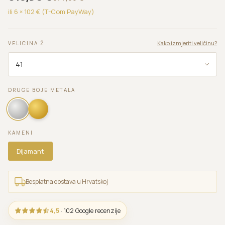
ili 6 ×
102
€ (T-Com PayWay)
Kako izmjeriti veličinu?
VELICINA Ž
DRUGE BOJE METALA
KAMENI
Dijamant
Besplatna dostava u Hrvatskoj
4,5
· 102 Google recenzije