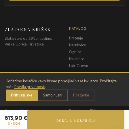
ZLATARNA KRIŽEK
KATALOG
Prstenje
Zlatarstvo od 1935. godine.
Velika Gorica, Hrvatska.
Narukvice
Ogrlice
Naušnice
Lab-Grown
INFORMACIJE
PRAVNE ODREDBE
Koristimo kolačiće kako bismo poboljšali vaše iskustvo. Pročitajte
naša
Pravila privatnosti
.
O nama
Pravila privatnosti
Prihvati sve
Samo nužni
Postavke
Kontakt
Opći uvjeti
Dostava & povrat
Uvjeti povrata
Briga o nakitu
Promjena veličine
613,90
€
Jamstvo
Uvjeti poklon bona
DODAJ U KOŠARICU
ili 6 ×
102
€