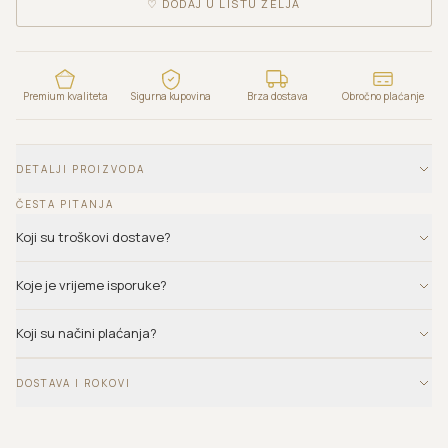
♡
DODAJ U LISTU ŽELJA
Premium kvaliteta
Sigurna kupovina
Brza dostava
Obročno plaćanje
DETALJI PROIZVODA
ČESTA PITANJA
Koji su troškovi dostave?
Koje je vrijeme isporuke?
Koji su načini plaćanja?
DOSTAVA I ROKOVI