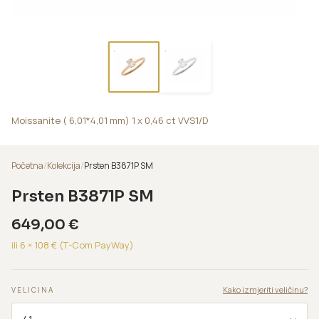
Moissanite ( 6,01*4,01 mm) 1 x 0,46 ct VVS1/D
Početna
/
Kolekcija
/
Prsten B3871P SM
Prsten B3871P SM
649,00
€
ili 6 ×
108
€ (T-Com PayWay)
Kako izmjeriti veličinu?
VELICINA