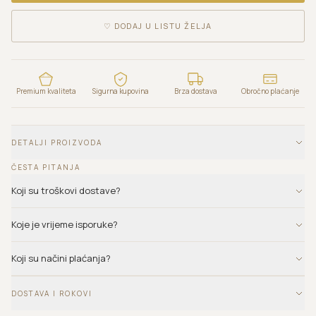
♡
DODAJ U LISTU ŽELJA
Premium kvaliteta
Sigurna kupovina
Brza dostava
Obročno plaćanje
DETALJI PROIZVODA
ČESTA PITANJA
Koji su troškovi dostave?
Koje je vrijeme isporuke?
Koji su načini plaćanja?
DOSTAVA I ROKOVI