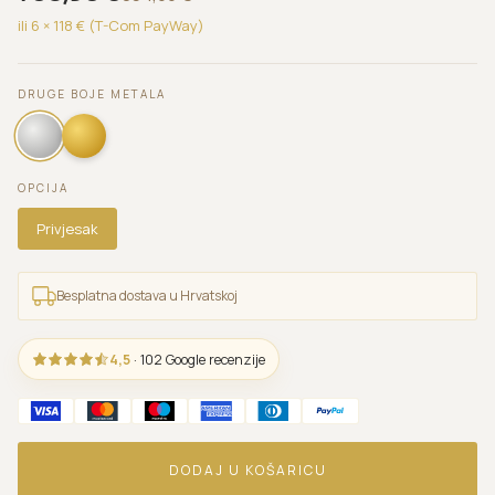
ili 6 ×
118
€ (T-Com PayWay)
DRUGE BOJE METALA
OPCIJA
Privjesak
Besplatna dostava u Hrvatskoj
4,5
· 102 Google recenzije
DODAJ U KOŠARICU