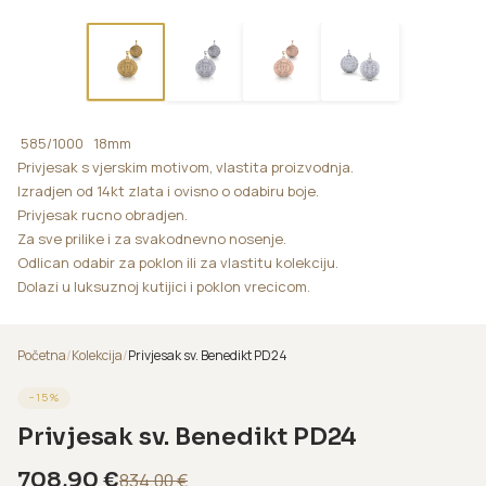
585/1000 18mm
Privjesak s vjerskim motivom, vlastita proizvodnja.
Izradjen od 14kt zlata i ovisno o odabiru boje.
Privjesak rucno obradjen.
Za sve prilike i za svakodnevno nosenje.
Odlican odabir za poklon ili za vlastitu kolekciju.
Dolazi u luksuznoj kutijici i poklon vrecicom.
Početna
/
Kolekcija
/
Privjesak sv. Benedikt PD24
−
15
%
Privjesak sv. Benedikt PD24
708,90
€
834,00
€