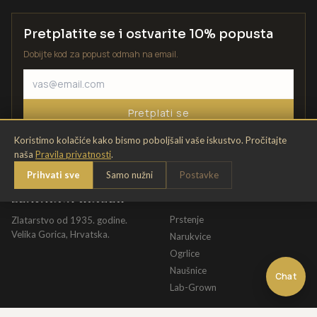
Pretplatite se i ostvarite 10% popusta
Dobijte kod za popust odmah na email.
Pretplati se
Koristimo kolačiće kako bismo poboljšali vaše iskustvo. Pročitajte
naša
Pravila privatnosti
.
Prihvati sve
Samo nužni
Postavke
ZLATARNA KRIŽEK
KATALOG
Prstenje
Zlatarstvo od 1935. godine.
Velika Gorica, Hrvatska.
Narukvice
Ogrlice
Naušnice
Chat
Lab-Grown