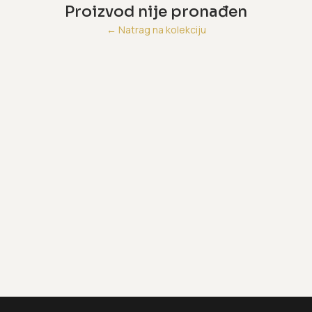
Proizvod nije pronađen
←
Natrag na kolekciju