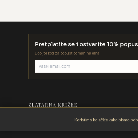
Pretplatite se i ostvarite 10% popus
Dobijte kod za popust odmah na email.
ZLATARNA KRIŽEK
Zlatarstvo od 1935. godine. Velika
Koristimo kolačiće kako bismo pobol
Gorica, Hrvatska.