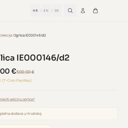
|
|
HR
EN
DE
Kolekcija
/
Ogrlica IE000146/d2
lica IE000146/d2
,00
€
500,00
€
€ (T-Com PayWay)
mjeriti veličinu ogrlice?
platna dostava u Hrvatskoj