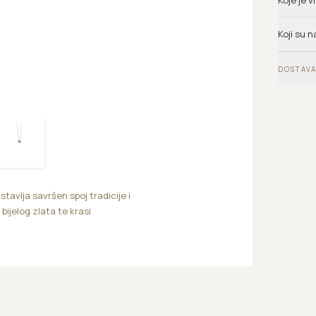
Koje je 
Koji su n
DOSTAVA
tavlja savršen spoj tradicije i
ijelog zlata te krasi