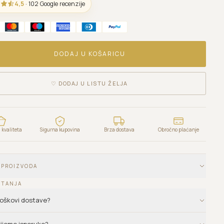
4,5
· 102 Google recenzije
DODAJ U KOŠARICU
♡
DODAJ U LISTU ŽELJA
kvaliteta
Sigurna kupovina
Brza dostava
Obročno plaćanje
 PROIZVODA
ITANJA
troškovi dostave?