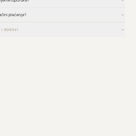
vrijeme isporuke?
ačini plaćanja?
 I ROKOVI