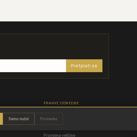
Pretplati se
PRAVNE ODREDBE
Pravila privatnosti
Samo nužni
Postavke
Opći uvjeti
t
Uvjeti povrata
Promjena veličine