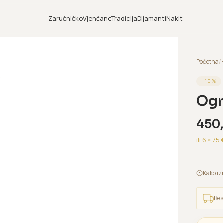
Zaručničko
Vjenčano
Tradicija
Dijamanti
Nakit
Početna
/
−
10
%
Ogr
450
ili 6 ×
75
Kako iz
Bes