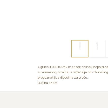
Ogrlica IE000146/d2 iz Krizek online Shopa preds
suvremenog dizajna, izrađena je od vrhunskog b
prepoznatljiva djetelina za sreću.
Dužina 45cm