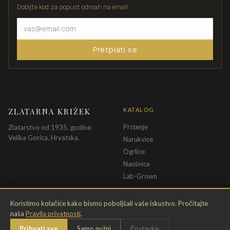
Dobijte kod za popust odmah na email.
Pretplati se
ZLATARNA KRIŽEK
KATALOG
Prstenje
Zlatarstvo od 1935. godine.
Velika Gorica, Hrvatska.
Narukvice
Ogrlice
Naušnice
Lab-Grown
INFORMACIJE
PRAVNE ODREDBE
Koristimo kolačiće kako bismo poboljšali vaše iskustvo. Pročitajte
naša
Pravila privatnosti
.
O nama
Pravila privatnosti
Prihvati sve
Samo nužni
Postavke