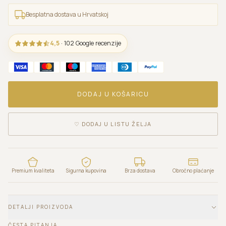
Besplatna dostava u Hrvatskoj
4,5
· 102 Google recenzije
DODAJ U KOŠARICU
♡
DODAJ U LISTU ŽELJA
Premium kvaliteta
Sigurna kupovina
Brza dostava
Obročno plaćanje
DETALJI PROIZVODA
ČESTA PITANJA