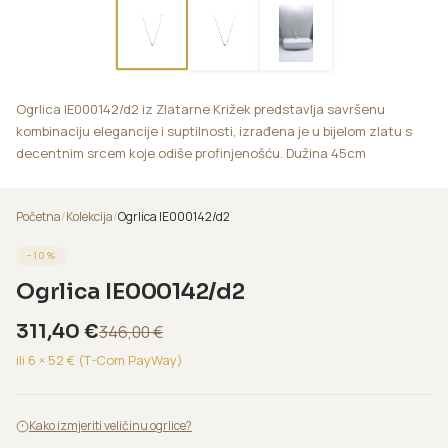
Ogrlica IE000142/d2 iz Zlatarne Križek predstavlja savršenu
kombinaciju elegancije i suptilnosti, izrađena je u bijelom zlatu s
decentnim srcem koje odiše profinjenošću. Dužina 45cm
Početna
/
Kolekcija
/
Ogrlica IE000142/d2
−
10
%
Ogrlica IE000142/d2
311,40
€
346,00
€
ili 6 ×
52
€ (T-Com PayWay)
Kako izmjeriti veličinu ogrlice?