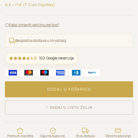
ili 6 ×
71
€ (T-Com PayWay)
Kako izmjeriti veličinu ogrlice?
Besplatna dostava u Hrvatskoj
4,5
· 102 Google recenzije
DODAJ U KOŠARICU
♡
DODAJ U LISTU ŽELJA
Premium kvaliteta
Sigurna kupovina
Brza dostava
Obročno plaćanje