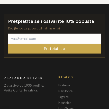
Pretplatite se i ostvarite 10% popusta
Dobijte kod za popust odmah na email.
Pretplati se
ZLATARNA KRIŽEK
KATALOG
Prstenje
Zlatarstvo od 1935. godine.
Velika Gorica, Hrvatska.
Narukvice
Ogrlice
Naušnice
Lab-Grown