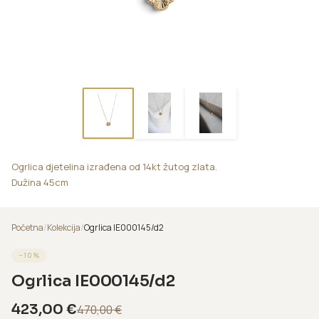
Ogrlica djetelina izrađena od 14kt žutog zlata.
Dužina 45cm
Početna
/
Kolekcija
/
Ogrlica IE000145/d2
−
10
%
Ogrlica IE000145/d2
423,00
€
470,00
€