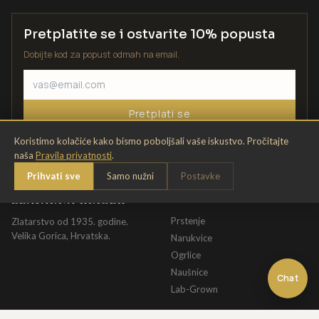
Pretplatite se i ostvarite 10% popusta
Dobijte kod za popust odmah na email.
Pretplati se
Koristimo kolačiće kako bismo poboljšali vaše iskustvo. Pročitajte
naša
Pravila privatnosti
.
Prihvati sve
Samo nužni
Postavke
ZLATARNA KRIŽEK
KATALOG
Prstenje
Zlatarstvo od 1935. godine.
Velika Gorica, Hrvatska.
Narukvice
Ogrlice
Naušnice
Chat
Lab-Grown