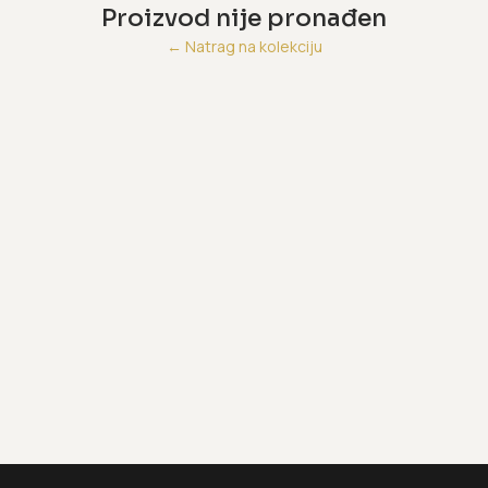
Proizvod nije pronađen
←
Natrag na kolekciju