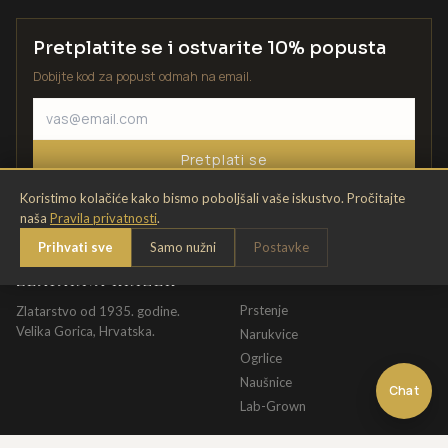
Pretplatite se i ostvarite 10% popusta
Dobijte kod za popust odmah na email.
Pretplati se
Koristimo kolačiće kako bismo poboljšali vaše iskustvo. Pročitajte
naša
Pravila privatnosti
.
Prihvati sve
Samo nužni
Postavke
ZLATARNA KRIŽEK
KATALOG
Prstenje
Zlatarstvo od 1935. godine.
Velika Gorica, Hrvatska.
Narukvice
Ogrlice
Naušnice
Chat
Lab-Grown