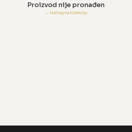
Proizvod nije pronađen
←
Natrag na kolekciju