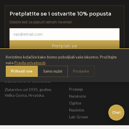
Pretplatite se i ostvarite 10% popusta
Dobijte kod za popust odmah na email.
Pretplati se
Koristimo kolačiće kako bismo poboljšali vaše iskustvo. Pročitajte
naša
Pravila privatnosti
.
Prihvati sve
Samo nužni
Postavke
ZLATARNA KRIŽEK
KATALOG
Prstenje
Zlatarstvo od 1935. godine.
Velika Gorica, Hrvatska.
Narukvice
Ogrlice
Naušnice
Chat
Lab-Grown