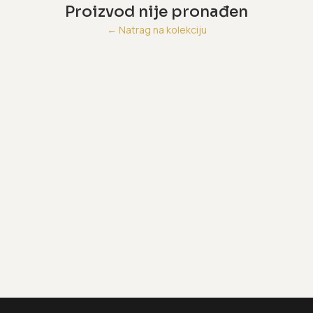
Proizvod nije pronađen
←
Natrag na kolekciju