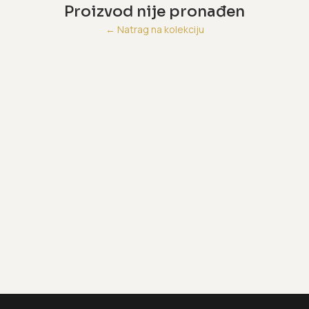
Proizvod nije pronađen
←
Natrag na kolekciju