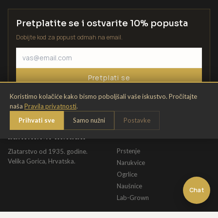
Pretplatite se i ostvarite 10% popusta
Dobijte kod za popust odmah na email.
Pretplati se
Koristimo kolačiće kako bismo poboljšali vaše iskustvo. Pročitajte
naša
Pravila privatnosti
.
Prihvati sve
Samo nužni
Postavke
ZLATARNA KRIŽEK
KATALOG
Prstenje
Zlatarstvo od 1935. godine.
Velika Gorica, Hrvatska.
Narukvice
Ogrlice
Naušnice
Chat
Lab-Grown