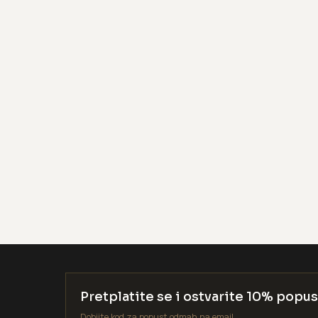
Pretplatite se i ostvarite 10% popus
Dobijte kod za popust odmah na email.