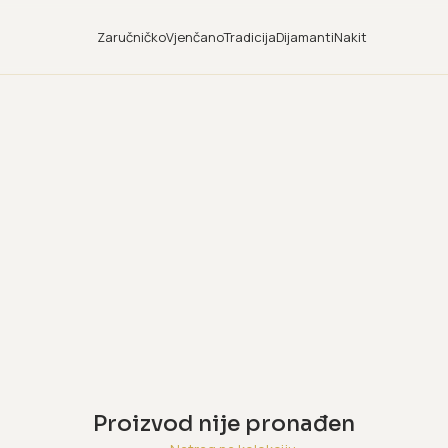
Zaručničko
Vjenčano
Tradicija
Dijamanti
Nakit
Proizvod nije pronađen