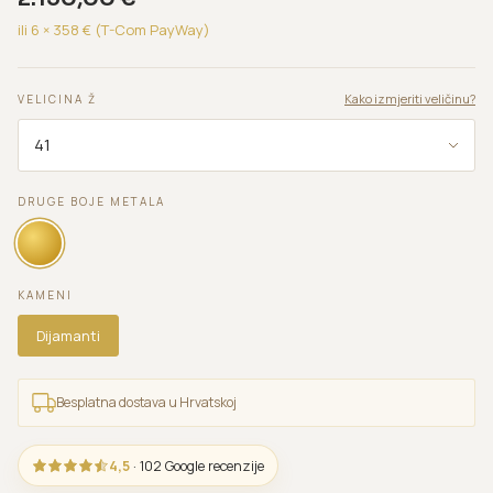
ili 6 ×
358
€ (T-Com PayWay)
Kako izmjeriti veličinu?
VELICINA Ž
DRUGE BOJE METALA
KAMENI
Dijamanti
Besplatna dostava u Hrvatskoj
4,5
· 102 Google recenzije