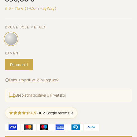
ili 6 ×
115
€ (T-Com PayWay)
DRUGE BOJE METALA
KAMENI
Dijamanti
Kako izmjeriti veličinu ogrlice?
Besplatna dostava u Hrvatskoj
4,5
· 102 Google recenzije