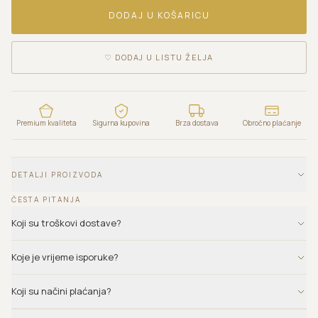
DODAJ U KOŠARICU
♡
DODAJ U LISTU ŽELJA
Premium kvaliteta
Sigurna kupovina
Brza dostava
Obročno plaćanje
DETALJI PROIZVODA
ČESTA PITANJA
Koji su troškovi dostave?
Koje je vrijeme isporuke?
Koji su načini plaćanja?