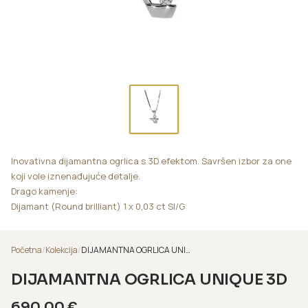
Inovativna dijamantna ogrlica s 3D efektom. Savršen izbor za one
koji vole iznenađujuće detalje.
Drago kamenje:
Dijamant (Round brilliant) 1 x 0,03 ct SI/G
Početna
/
Kolekcija
/
DIJAMANTNA OGRLICA UNIQUE 3D
DIJAMANTNA OGRLICA UNIQUE 3D
690,00
€