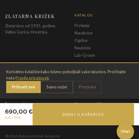
ZLATARNA KRIŽEK
KATALOG
Prstenje
Zlatarstvo od 1935. godine.
Velika Gorica, Hrvatska.
Narukvice
Ogrlice
Naušnice
Lab-Grown
INFORMACIJE
PRAVNE ODREDBE
Koristimo kolačiće kako bismo poboljšali vaše iskustvo. Pročitajte
naša
Pravila privatnosti
.
O nama
Pravila privatnosti
Prihvati sve
Samo nužni
Postavke
Kontakt
Opći uvjeti
Dostava & povrat
Uvjeti povrata
Briga o nakitu
Promjena veličine
690,00
€
Jamstvo
Uvjeti poklon bona
DODAJ U KOŠARICU
ili 6 ×
115
€
Chat
©
2026
Zlatarna Križek · krizek.hr