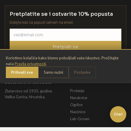
Pretplatite se i ostvarite 10% popusta
Dobijte kod za popust odmah na email.
Pretplati se
Koristimo kolačiće kako bismo poboljšali vaše iskustvo. Pročitajte
naša
Pravila privatnosti
.
Prihvati sve
Samo nužni
Postavke
ZLATARNA KRIŽEK
KATALOG
Prstenje
Zlatarstvo od 1935. godine.
Velika Gorica, Hrvatska.
Narukvice
Ogrlice
Naušnice
Chat
Lab-Grown