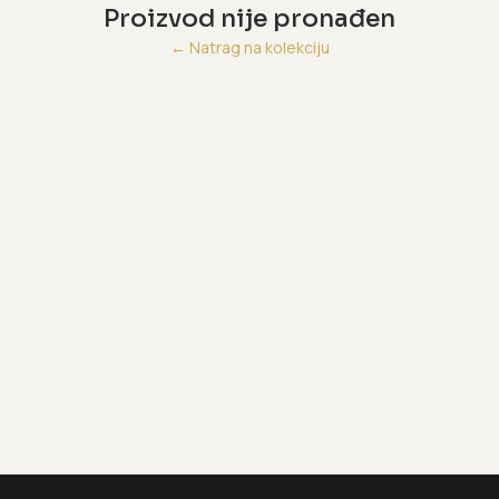
Proizvod nije pronađen
←
Natrag na kolekciju