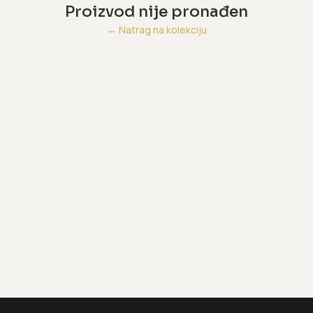
Proizvod nije pronađen
←
Natrag na kolekciju