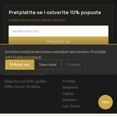
Pretplatite se i ostvarite 10% popusta
Dobijte kod za popust odmah na email.
Pretplati se
Koristimo kolačiće kako bismo poboljšali vaše iskustvo. Pročitajte
naša
Pravila privatnosti
.
Prihvati sve
Samo nužni
Postavke
ZLATARNA KRIŽEK
KATALOG
Prstenje
Zlatarstvo od 1935. godine.
Velika Gorica, Hrvatska.
Narukvice
Ogrlice
Naušnice
Chat
Lab-Grown