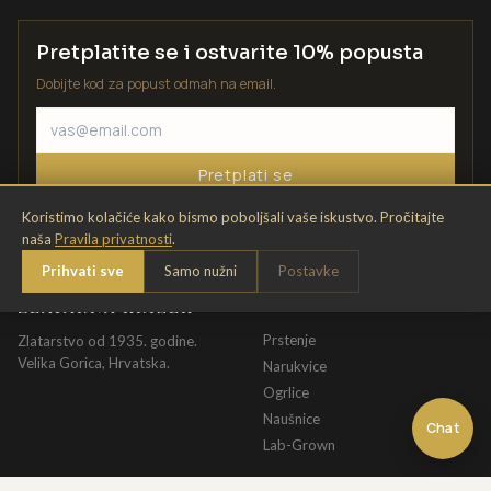
Pretplatite se i ostvarite 10% popusta
Dobijte kod za popust odmah na email.
Pretplati se
Koristimo kolačiće kako bismo poboljšali vaše iskustvo. Pročitajte
naša
Pravila privatnosti
.
Prihvati sve
Samo nužni
Postavke
ZLATARNA KRIŽEK
KATALOG
Prstenje
Zlatarstvo od 1935. godine.
Velika Gorica, Hrvatska.
Narukvice
Ogrlice
Naušnice
Chat
Lab-Grown