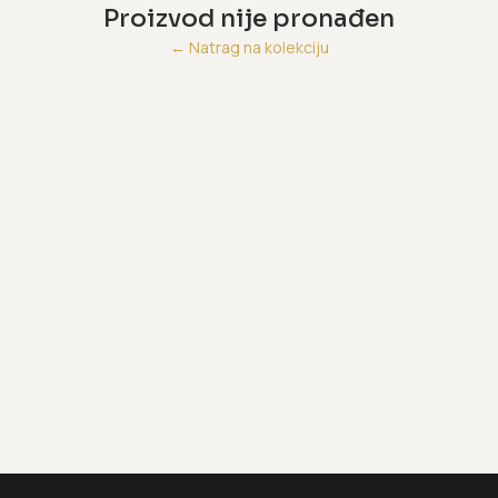
Proizvod nije pronađen
←
Natrag na kolekciju