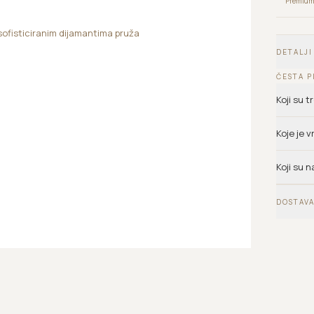
Premium 
 sofisticiranim dijamantima pruža
m
DETALJI
ČESTA P
Koji su 
Koje je 
Koji su n
DOSTAVA