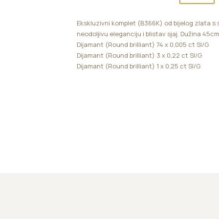
Ekskluzivni komplet (B366K) od bijelog zlata s
neodoljivu eleganciju i blistav sjaj. Dužina 45c
Dijamant (Round brilliant) 74 x 0,005 ct SI/G
Dijamant (Round brilliant) 3 x 0,22 ct SI/G
Dijamant (Round brilliant) 1 x 0,25 ct SI/G