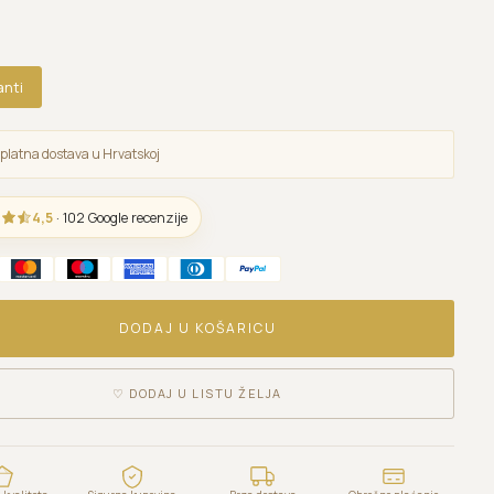
anti
platna dostava u Hrvatskoj
4,5
· 102 Google recenzije
DODAJ U KOŠARICU
♡
DODAJ U LISTU ŽELJA