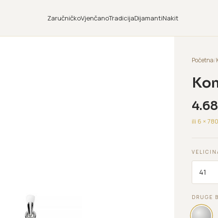
Zaručničko
Vjenčano
Tradicija
Dijamanti
Nakit
Početna
/
Kom
4.6
ili 6 ×
78
VELICIN
DRUGE 