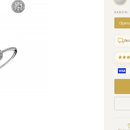
KAMENI
Dijam
Bes