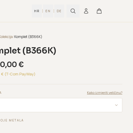
|
|
HR
EN
DE
Kolekcija
/
Komplet (B366K)
plet (B366K)
80,00
€
0
€ (T-Com PayWay)
Kako izmjeriti veličinu?
A
BOJE METALA