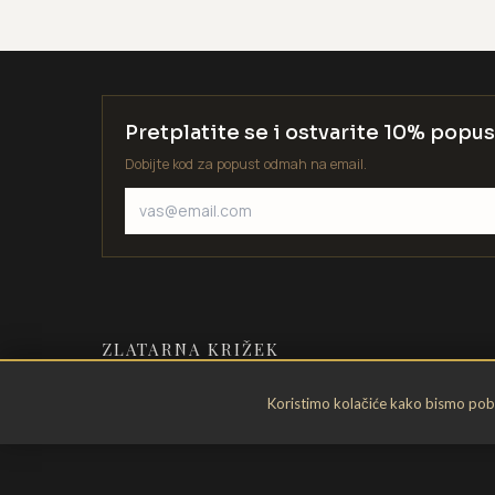
Pretplatite se i ostvarite 10% popus
Dobijte kod za popust odmah na email.
ZLATARNA KRIŽEK
Zlatarstvo od 1935. godine. Velika
Koristimo kolačiće kako bismo pobol
Gorica, Hrvatska.