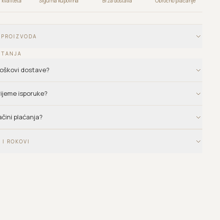
kvaliteta
Sigurna kupovina
Brza dostava
Obročno plaćanje
 PROIZVODA
ITANJA
troškovi dostave?
vrijeme isporuke?
ačini plaćanja?
 I ROKOVI