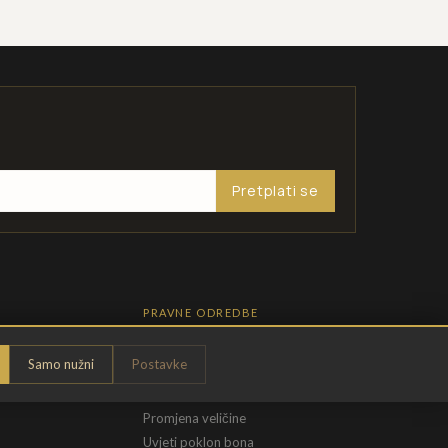
Pretplati se
PRAVNE ODREDBE
Pravila privatnosti
Samo nužni
Postavke
Opći uvjeti
t
Uvjeti povrata
Promjena veličine
Uvjeti poklon bona