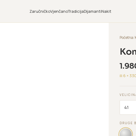
Zaručničko
Vjenčano
Tradicija
Dijamanti
Nakit
Početna
/
Kom
1.98
ili 6 ×
33
VELICIN
DRUGE 