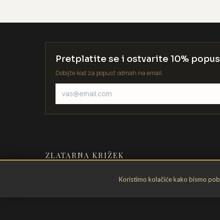
Pretplatite se i ostvarite 10% popus
Dobijte kod za popust odmah na email.
ZLATARNA KRIŽEK
Zlatarstvo od 1935. godine. Velika
Koristimo kolačiće kako bismo pobol
Gorica, Hrvatska.