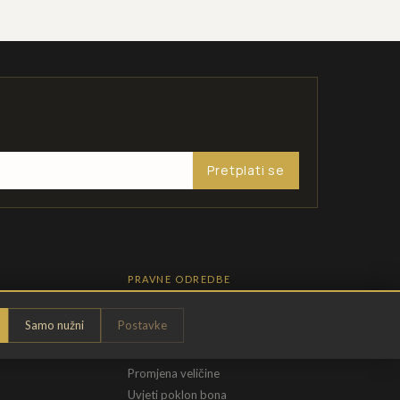
Pretplati se
PRAVNE ODREDBE
Pravila privatnosti
Samo nužni
Postavke
Opći uvjeti
t
Uvjeti povrata
Promjena veličine
Uvjeti poklon bona