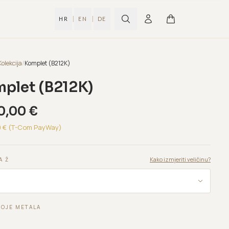
|
|
HR
EN
DE
Kolekcija
/
Komplet (B212K)
plet (B212K)
0,00
€
0
€ (T-Com PayWay)
Kako izmjeriti veličinu?
A Ž
BOJE METALA