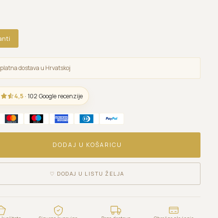
anti
platna dostava u Hrvatskoj
4,5
· 102 Google recenzije
DODAJ U KOŠARICU
♡
DODAJ U LISTU ŽELJA