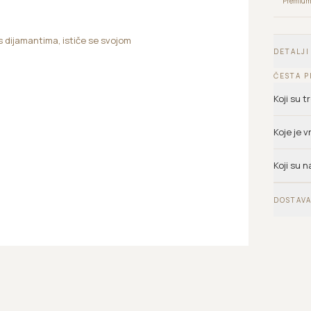
Premium 
s dijamantima, ističe se svojom
DETALJI
ČESTA P
Koji su 
Koje je 
Koji su n
DOSTAVA