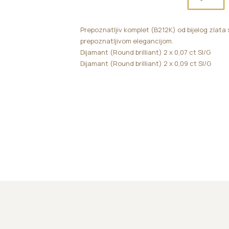
Prepoznatljiv komplet (B212K) od bijelog zlata 
prepoznatljivom elegancijom.
Dijamant (Round brilliant) 2 x 0,07 ct SI/G
Dijamant (Round brilliant) 2 x 0,09 ct SI/G