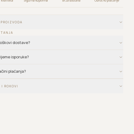
kvaliteta
Sigurna kupovina
Brza dostava
Obročno plaćanje
 PROIZVODA
ITANJA
troškovi dostave?
vrijeme isporuke?
ačini plaćanja?
 I ROKOVI