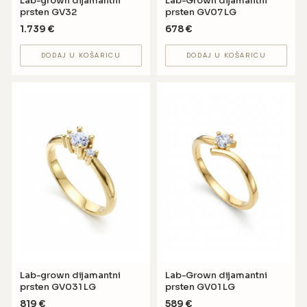
Lab-grown dijamantni
Lab-Grown dijamantni
prsten GV32
prsten GV07 LG
1.739
€
678
€
DODAJ U KOŠARICU
DODAJ U KOŠARICU
Lab-grown dijamantni
Lab-Grown dijamantni
prsten GV031 LG
prsten GV01 LG
819
€
589
€