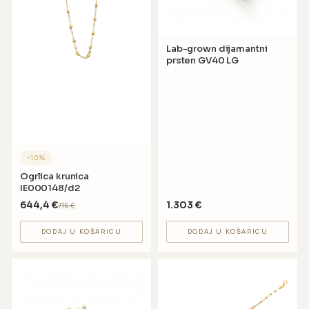
Lab-grown dijamantni
prsten GV40 LG
−
10
%
Ogrlica krunica
IE000148/d2
644,4
€
1.303
€
716
€
DODAJ U KOŠARICU
DODAJ U KOŠARICU