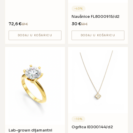
−
40
%
Naušnice FL8000915/d2
72,6
€
30
€
121
€
50
€
DODAJ U KOŠARICU
DODAJ U KOŠARICU
−
10
%
Ogrlica IE000144/d2
Lab-grown dijamantni