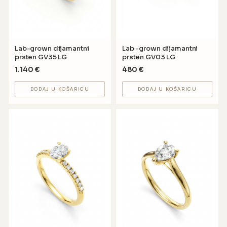
Lab-grown dijamantni
Lab -grown dijamantni
prsten GV35 LG
prsten GV03 LG
1.140
€
480
€
DODAJ U KOŠARICU
DODAJ U KOŠARICU