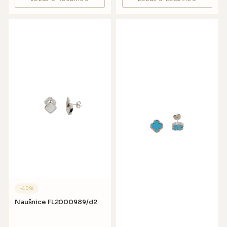
−
40
%
Naušnice FL2000989/d2