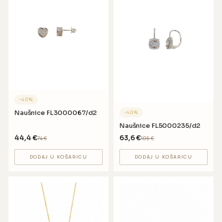
−
40
%
Naušnice FL3000067/d2
−
40
%
Naušnice FL5000235/d2
44,4
€
63,6
€
74
€
106
€
DODAJ U KOŠARICU
DODAJ U KOŠARICU