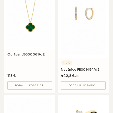
Ogrlica IL5000061/d2
−
10
%
Naušnice FE001454/d2
113
€
442,8
€
492
€
DODAJ U KOŠARICU
DODAJ U KOŠARICU