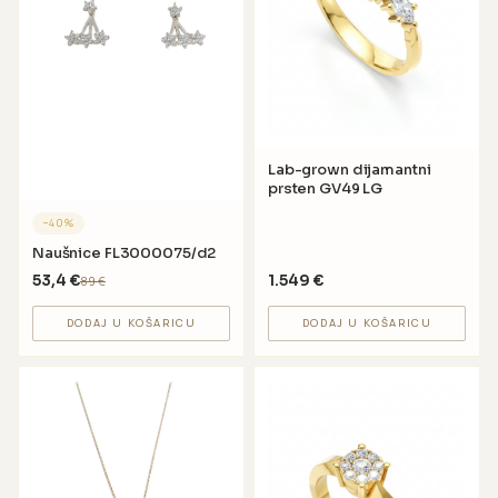
Lab-grown dijamantni
prsten GV49 LG
−
40
%
Naušnice FL3000075/d2
53,4
€
1.549
€
89
€
DODAJ U KOŠARICU
DODAJ U KOŠARICU