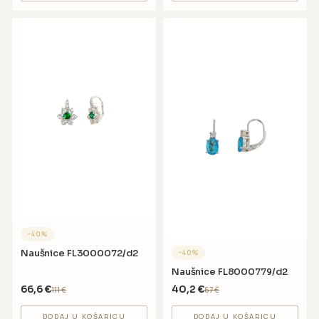
−
40
%
Naušnice FL3000072/d2
−
40
%
Naušnice FL8000779/d2
66,6
€
40,2
€
111
€
67
€
DODAJ U KOŠARICU
DODAJ U KOŠARICU