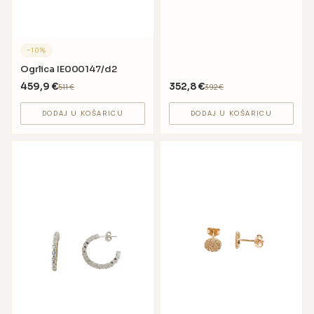
−
10
%
Ogrlica IE000147/d2
459,9
€
352,8
€
511
€
392
€
DODAJ U KOŠARICU
DODAJ U KOŠARICU