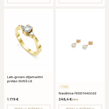
Lab-grown dijamantni
prsten GV53 LG
−
10
%
Naušnice FE001440/d2
1.179
€
248,4
€
276
€
DODAJ U KOŠARICU
DODAJ U KOŠARICU