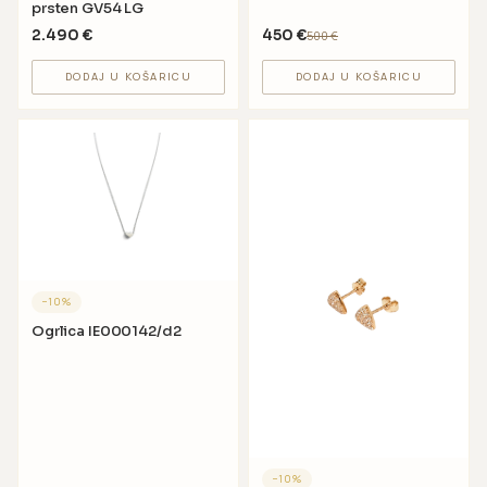
prsten GV54 LG
2.490
€
450
€
500
€
DODAJ U KOŠARICU
DODAJ U KOŠARICU
−
10
%
Ogrlica IE000142/d2
−
10
%