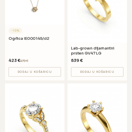
−
10
%
Ogrlica IE000145/d2
Lab-grown dijamantni
prsten GV47 LG
423
€
839
€
470
€
DODAJ U KOŠARICU
DODAJ U KOŠARICU