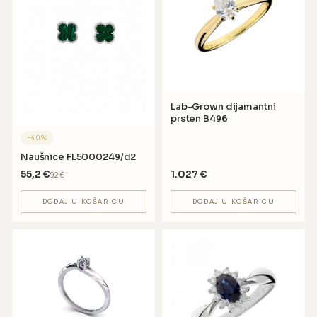
Lab-Grown dijamantni
prsten B496
−
40
%
Naušnice FL5000249/d2
55,2
€
1.027
€
92
€
DODAJ U KOŠARICU
DODAJ U KOŠARICU