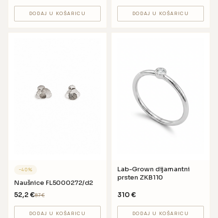
DODAJ U KOŠARICU
DODAJ U KOŠARICU
Lab-Grown dijamantni
−
40
%
prsten ZKB110
Naušnice FL5000272/d2
52,2
€
310
€
87
€
DODAJ U KOŠARICU
DODAJ U KOŠARICU