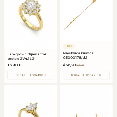
−
10
%
Narukvica krunica
Lab-grown dijamantni
CE000178/d2
prsten GV42 LG
1.790
€
432,9
€
481
€
DODAJ U KOŠARICU
DODAJ U KOŠARICU