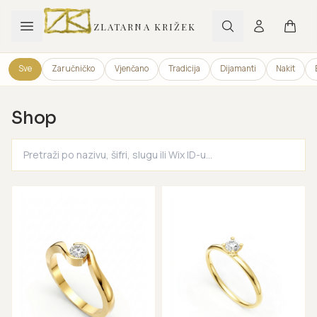
ZLATARNA KRIŽEK
Sve
Zaručničko
Vjenčano
Tradicija
Dijamanti
Nakit
Shop