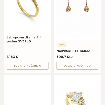
Lab-grown dijamantni
prsten GV39 LG
−
10
%
Naušnice FE001445/d2
1.160
€
398,7
€
443
€
DODAJ U KOŠARICU
DODAJ U KOŠARICU