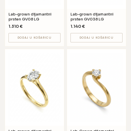
Lab-grown dijamantni
Lab-grown dijamantni
prsten GV08 LG
prsten GV038 LG
1.310
€
1.140
€
DODAJ U KOŠARICU
DODAJ U KOŠARICU