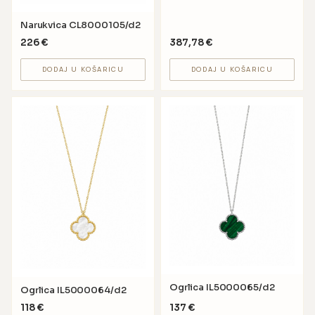
Narukvica CL8000105/d2
226
€
387,78
€
DODAJ U KOŠARICU
DODAJ U KOŠARICU
Ogrlica IL5000065/d2
Ogrlica IL5000064/d2
118
€
137
€