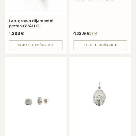
Lab-grown dijamantni
prsten GV41 LG
1.288
€
432,9
€
481
€
DODAJ U KOŠARICU
DODAJ U KOŠARICU