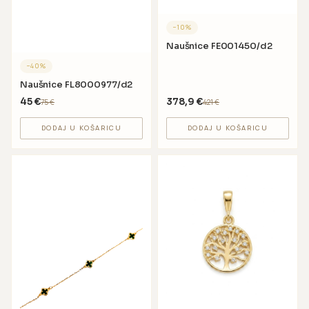
−
10
%
Naušnice FE001450/d2
−
40
%
Naušnice FL8000977/d2
45
€
378,9
€
75
€
421
€
DODAJ U KOŠARICU
DODAJ U KOŠARICU