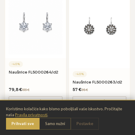
−
40
%
Naušnice FL5000264/d2
−
40
%
Naušnice FL5000263/d2
79,8
€
57
€
133
€
95
€
DODAJ U KOŠARICU
DODAJ U KOŠARICU
Koristimo kolačiće kako bismo poboljšali vaše iskustvo. Pročitajte
naša
Pravila privatnosti
.
Chat
Prihvati sve
Samo nužni
Postavke