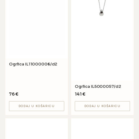
Ogrlica IL11000006/d2
Ogrlica IL5000057/d2
76
€
141
€
DODAJ U KOŠARICU
DODAJ U KOŠARICU