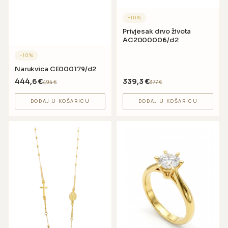
−
10
%
Privjesak drvo života
AC2000006/d2
−
10
%
Narukvica CE000179/d2
444,6
€
339,3
€
494
€
377
€
DODAJ U KOŠARICU
DODAJ U KOŠARICU