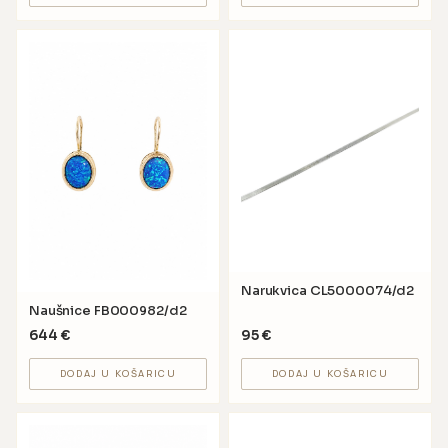
Narukvica CL5000074/d2
Naušnice FB000982/d2
644
€
95
€
DODAJ U KOŠARICU
DODAJ U KOŠARICU