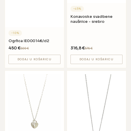
−
45
%
Konavoske svadbene
naušnice - srebro
−
10
%
Ogrlica IE000146/d2
450
€
316,8
€
500
€
576
€
DODAJ U KOŠARICU
DODAJ U KOŠARICU