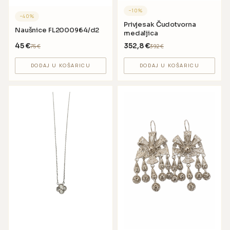
−
10
%
−
40
%
Privjesak Čudotvorna
Naušnice FL2000964/d2
medaljica
45
€
352,8
€
75
€
392
€
DODAJ U KOŠARICU
DODAJ U KOŠARICU