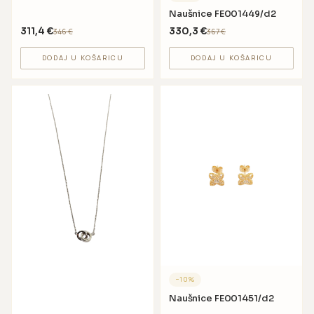
Naušnice FE001449/d2
311,4
€
330,3
€
346
€
367
€
DODAJ U KOŠARICU
DODAJ U KOŠARICU
−
10
%
Naušnice FE001451/d2