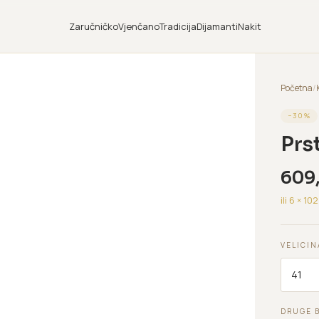
Zaručničko
Vjenčano
Tradicija
Dijamanti
Nakit
Početna
/
−
30
%
Prs
609
ili 6 ×
102
VELICIN
DRUGE 