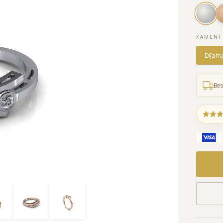
KAMENI
Dijam
Bes