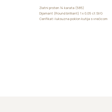
Zlatni prsten 14 karata (585)
Dijamant (Round brilliant) 1 x 0,05 ct SI/G
Cerifikat i luksuzna poklon kutija s vrećicom