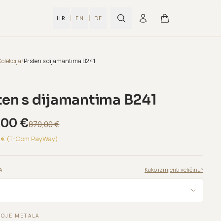
|
|
HR
EN
DE
Kolekcija
/
Prsten s dijamantima B241
ten s dijamantima B241
,00
€
870,00
€
€ (T-Com PayWay)
Kako izmjeriti veličinu?
A
BOJE METALA