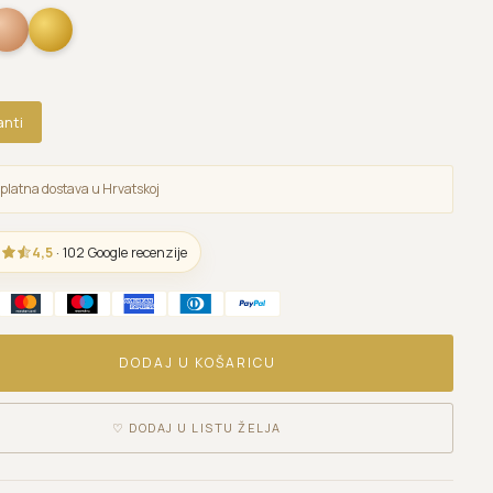
anti
platna dostava u Hrvatskoj
4,5
· 102 Google recenzije
DODAJ U KOŠARICU
♡
DODAJ U LISTU ŽELJA