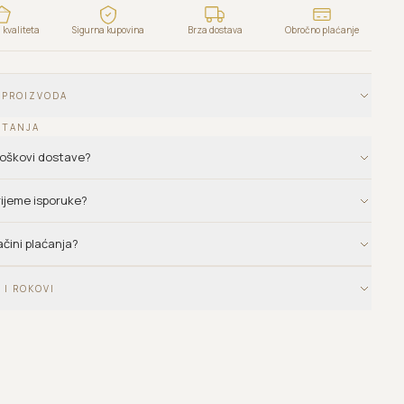
kvaliteta
Sigurna kupovina
Brza dostava
Obročno plaćanje
 PROIZVODA
ITANJA
troškovi dostave?
vrijeme isporuke?
ačini plaćanja?
 I ROKOVI