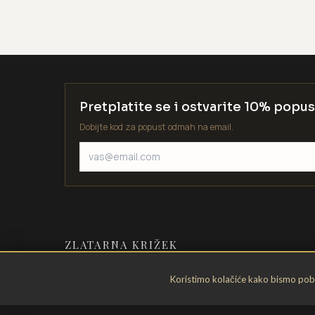
Pretplatite se i ostvarite 10% popus
Dobijte kod za popust odmah na email.
ZLATARNA KRIŽEK
Zlatarstvo od 1935. godine. Velika
Koristimo kolačiće kako bismo pobol
Gorica, Hrvatska.