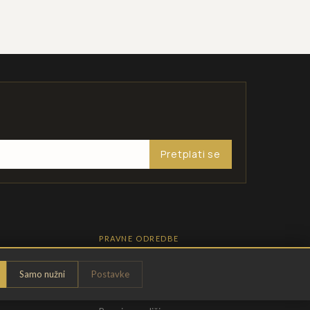
Pretplati se
PRAVNE ODREDBE
Pravila privatnosti
Samo nužni
Postavke
Opći uvjeti
t
Uvjeti povrata