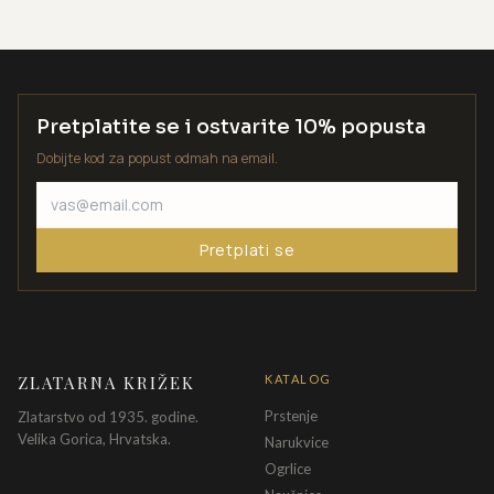
Pretplatite se i ostvarite 10% popusta
Dobijte kod za popust odmah na email.
Pretplati se
ZLATARNA KRIŽEK
KATALOG
Prstenje
Zlatarstvo od 1935. godine.
Velika Gorica, Hrvatska.
Narukvice
Ogrlice