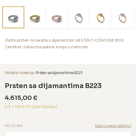
Zlatni prsten 14 karata s dijamantom od 0.50ct +23x0.008 SI1/G
Cerifikat i luksuzna poklon kutija s vrećicom
Početna
/
Kolekcija
/
Prsten sa dijamantima B223
Prsten sa dijamantima B223
4.615,00
€
ili 6 ×
769
€ (T-Com PayWay)
Kako izmjeriti veličinu?
VELICINA