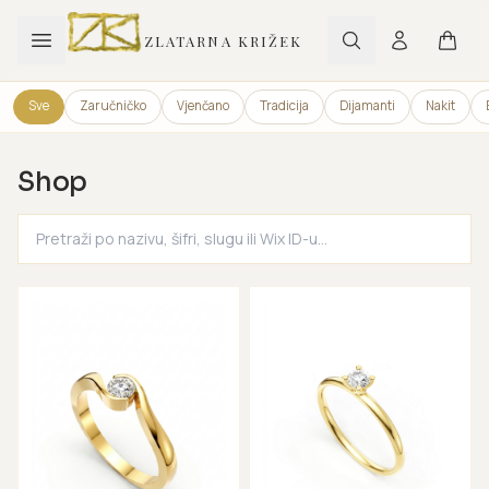
ZLATARNA KRIŽEK
Sve
Zaručničko
Vjenčano
Tradicija
Dijamanti
Nakit
Shop