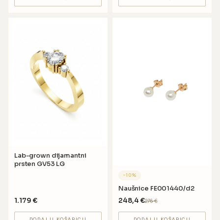
Lab-grown dijamantni
prsten GV53 LG
−
10
%
Naušnice FE001440/d2
1.179
€
248,4
€
276
€
DODAJ U KOŠARICU
DODAJ U KOŠARICU