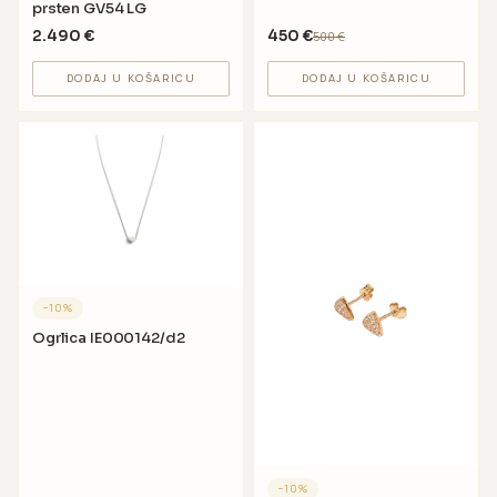
prsten GV54 LG
2.490
€
450
€
500
€
DODAJ U KOŠARICU
DODAJ U KOŠARICU
−
10
%
Ogrlica IE000142/d2
−
10
%