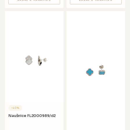
−
40
%
Naušnice FL2000989/d2