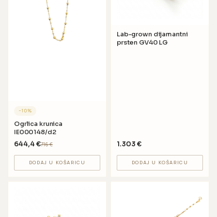
Lab-grown dijamantni
prsten GV40 LG
−
10
%
Ogrlica krunica
IE000148/d2
644,4
€
1.303
€
716
€
DODAJ U KOŠARICU
DODAJ U KOŠARICU