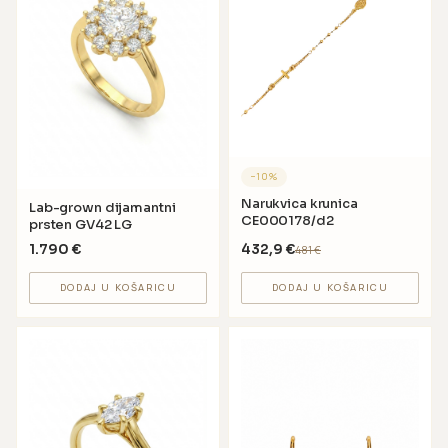
−
10
%
Narukvica krunica
Lab-grown dijamantni
CE000178/d2
prsten GV42 LG
1.790
€
432,9
€
481
€
DODAJ U KOŠARICU
DODAJ U KOŠARICU