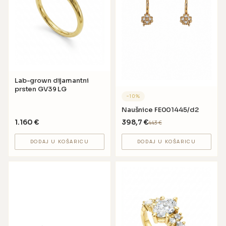
Lab-grown dijamantni
prsten GV39 LG
−
10
%
Naušnice FE001445/d2
1.160
€
398,7
€
443
€
DODAJ U KOŠARICU
DODAJ U KOŠARICU