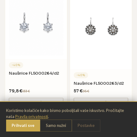
−
40
%
Naušnice FL5000264/d2
−
40
%
Naušnice FL5000263/d2
79,8
€
57
€
133
€
95
€
DODAJ U KOŠARICU
DODAJ U KOŠARICU
Koristimo kolačiće kako bismo poboljšali vaše iskustvo. Pročitajte
naša
Pravila privatnosti
.
Chat
Prihvati sve
Samo nužni
Postavke