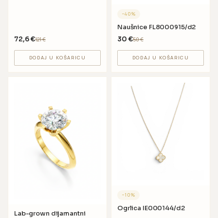
−
40
%
Naušnice FL8000915/d2
72,6
€
30
€
121
€
50
€
DODAJ U KOŠARICU
DODAJ U KOŠARICU
−
10
%
Ogrlica IE000144/d2
Lab-grown dijamantni