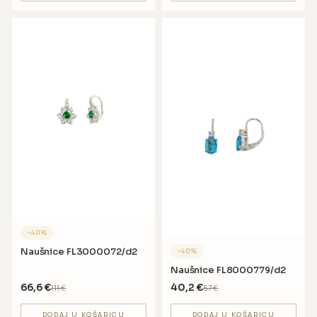
−
40
%
Naušnice FL3000072/d2
−
40
%
Naušnice FL8000779/d2
66,6
€
40,2
€
111
€
67
€
DODAJ U KOŠARICU
DODAJ U KOŠARICU