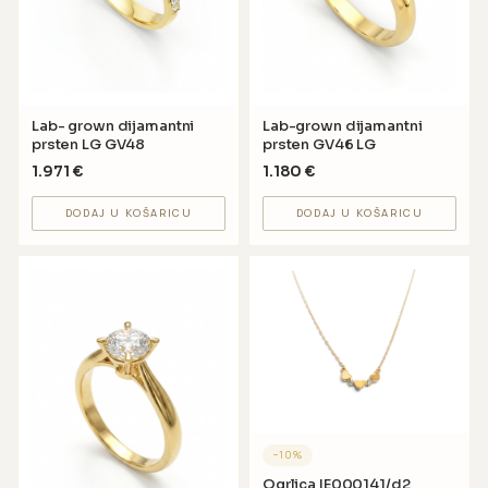
Lab- grown dijamantni
Lab-grown dijamantni
prsten LG GV48
prsten GV46 LG
1.971
€
1.180
€
DODAJ U KOŠARICU
DODAJ U KOŠARICU
−
10
%
Ogrlica IE000141/d2