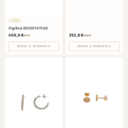
−
10
%
Ogrlica IE000147/d2
459,9
€
352,8
€
511
€
392
€
DODAJ U KOŠARICU
DODAJ U KOŠARICU