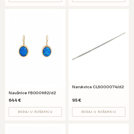
Narukvica CL5000074/d2
Naušnice FB000982/d2
644
€
95
€
DODAJ U KOŠARICU
DODAJ U KOŠARICU