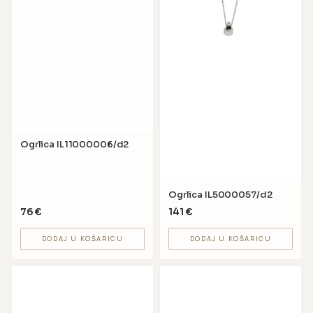
Ogrlica IL11000006/d2
Ogrlica IL5000057/d2
76
€
141
€
DODAJ U KOŠARICU
DODAJ U KOŠARICU