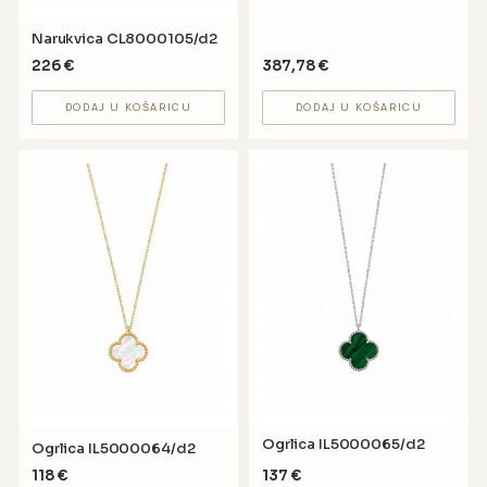
Narukvica CL8000105/d2
226
€
387,78
€
DODAJ U KOŠARICU
DODAJ U KOŠARICU
Ogrlica IL5000065/d2
Ogrlica IL5000064/d2
118
€
137
€