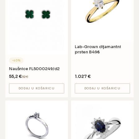
Lab-Grown dijamantni
prsten B496
−
40
%
Naušnice FL5000249/d2
55,2
€
1.027
€
92
€
DODAJ U KOŠARICU
DODAJ U KOŠARICU