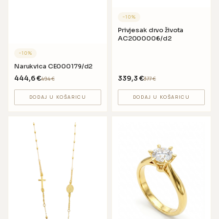
−
10
%
Privjesak drvo života
AC2000006/d2
−
10
%
Narukvica CE000179/d2
444,6
€
339,3
€
494
€
377
€
DODAJ U KOŠARICU
DODAJ U KOŠARICU