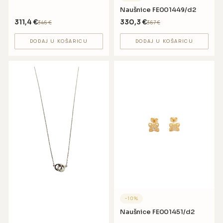
Naušnice FE001449/d2
311,4
€
330,3
€
346
€
367
€
DODAJ U KOŠARICU
DODAJ U KOŠARICU
−
10
%
Naušnice FE001451/d2