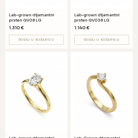
Lab-grown dijamantni
Lab-grown dijamantni
prsten GV08 LG
prsten GV038 LG
1.310
€
1.140
€
DODAJ U KOŠARICU
DODAJ U KOŠARICU