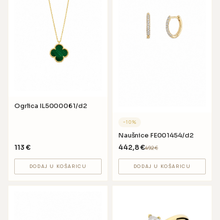
Ogrlica IL5000061/d2
−
10
%
Naušnice FE001454/d2
113
€
442,8
€
492
€
DODAJ U KOŠARICU
DODAJ U KOŠARICU