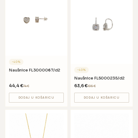
−
40
%
Naušnice FL3000067/d2
−
40
%
Naušnice FL5000235/d2
44,4
€
63,6
€
74
€
106
€
DODAJ U KOŠARICU
DODAJ U KOŠARICU