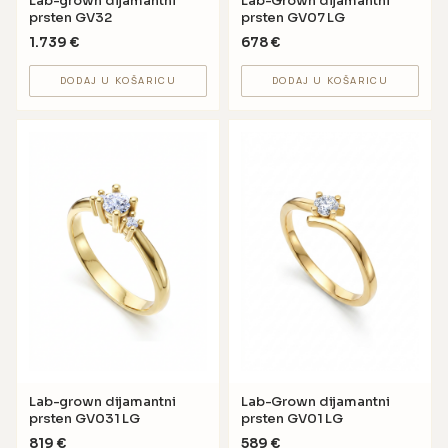
Lab-grown dijamantni
Lab-Grown dijamantni
prsten GV32
prsten GV07 LG
1.739
€
678
€
DODAJ U KOŠARICU
DODAJ U KOŠARICU
Lab-grown dijamantni
Lab-Grown dijamantni
prsten GV031 LG
prsten GV01 LG
819
€
589
€