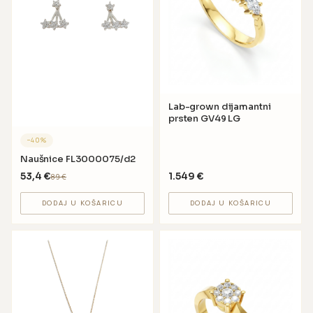
Lab-grown dijamantni
prsten GV49 LG
−
40
%
Naušnice FL3000075/d2
53,4
€
1.549
€
89
€
DODAJ U KOŠARICU
DODAJ U KOŠARICU