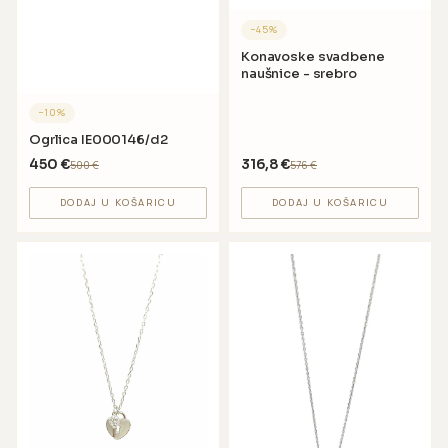
−
45
%
Konavoske svadbene
naušnice - srebro
−
10
%
Ogrlica IE000146/d2
450
€
316,8
€
500
€
576
€
DODAJ U KOŠARICU
DODAJ U KOŠARICU