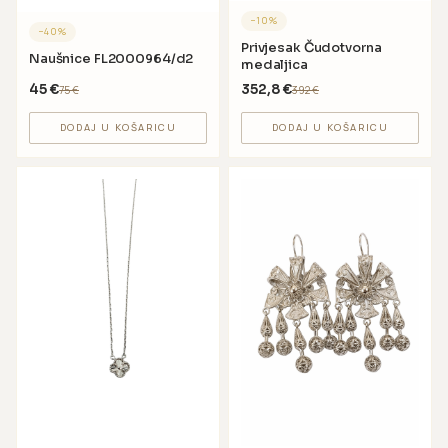
−
10
%
−
40
%
Privjesak Čudotvorna
Naušnice FL2000964/d2
medaljica
45
€
352,8
€
75
€
392
€
DODAJ U KOŠARICU
DODAJ U KOŠARICU