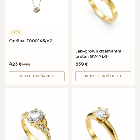
−
10
%
Ogrlica IE000145/d2
Lab-grown dijamantni
prsten GV47 LG
423
€
839
€
470
€
DODAJ U KOŠARICU
DODAJ U KOŠARICU