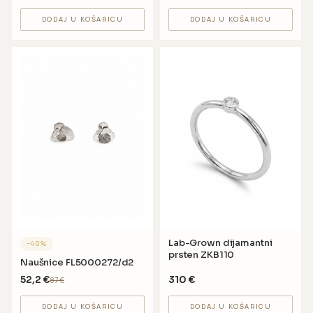
DODAJ U KOŠARICU
DODAJ U KOŠARICU
Lab-Grown dijamantni
−
40
%
prsten ZKB110
Naušnice FL5000272/d2
52,2
€
310
€
87
€
DODAJ U KOŠARICU
DODAJ U KOŠARICU