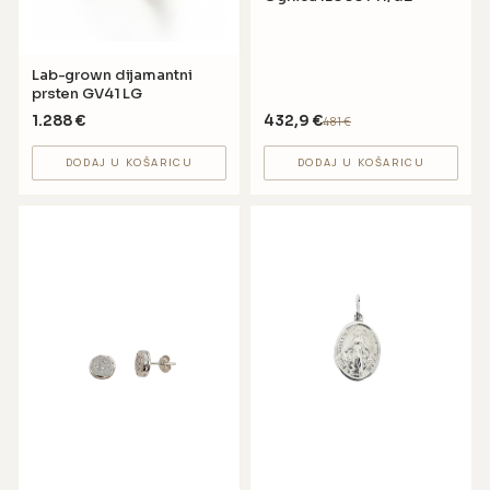
Lab-grown dijamantni
prsten GV41 LG
1.288
€
432,9
€
481
€
DODAJ U KOŠARICU
DODAJ U KOŠARICU