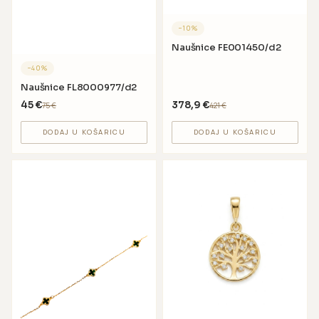
−
10
%
Naušnice FE001450/d2
−
40
%
Naušnice FL8000977/d2
45
€
378,9
€
75
€
421
€
DODAJ U KOŠARICU
DODAJ U KOŠARICU