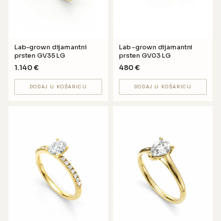
Lab-grown dijamantni
Lab -grown dijamantni
prsten GV35 LG
prsten GV03 LG
1.140
€
480
€
DODAJ U KOŠARICU
DODAJ U KOŠARICU