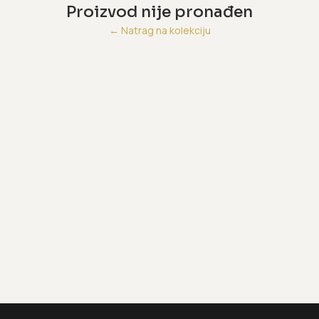
Proizvod nije pronađen
←
Natrag na kolekciju