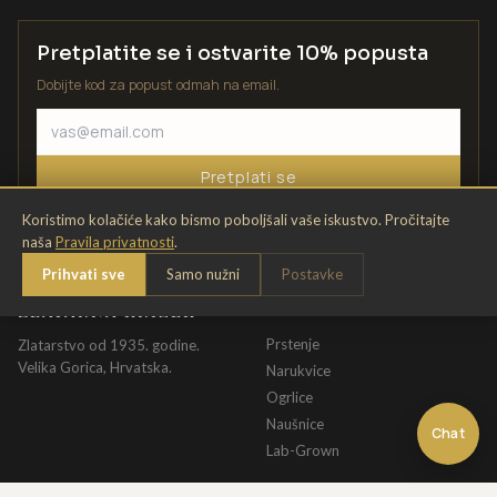
Pretplatite se i ostvarite 10% popusta
Dobijte kod za popust odmah na email.
Pretplati se
Koristimo kolačiće kako bismo poboljšali vaše iskustvo. Pročitajte
naša
Pravila privatnosti
.
Prihvati sve
Samo nužni
Postavke
ZLATARNA KRIŽEK
KATALOG
Prstenje
Zlatarstvo od 1935. godine.
Velika Gorica, Hrvatska.
Narukvice
Ogrlice
Naušnice
Chat
Lab-Grown