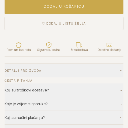
DODAJ U KOŠARICU
♡
DODAJ U LISTU ŽELJA
Premium kvaliteta
Sigurna kupovina
Brza dostava
Obročno plaćanje
DETALJI PROIZVODA
ČESTA PITANJA
Koji su troškovi dostave?
Koje je vrijeme isporuke?
Koji su načini plaćanja?