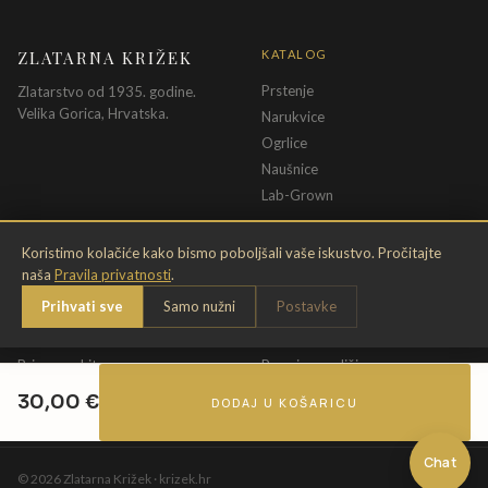
ZLATARNA KRIŽEK
KATALOG
Prstenje
Zlatarstvo od 1935. godine.
Velika Gorica, Hrvatska.
Narukvice
Ogrlice
Naušnice
Lab-Grown
INFORMACIJE
PRAVNE ODREDBE
Koristimo kolačiće kako bismo poboljšali vaše iskustvo. Pročitajte
naša
Pravila privatnosti
.
O nama
Pravila privatnosti
Prihvati sve
Samo nužni
Postavke
Kontakt
Opći uvjeti
Dostava & povrat
Uvjeti povrata
Briga o nakitu
Promjena veličine
Jamstvo
Uvjeti poklon bona
30,00
€
DODAJ U KOŠARICU
Chat
©
2026
Zlatarna Križek · krizek.hr