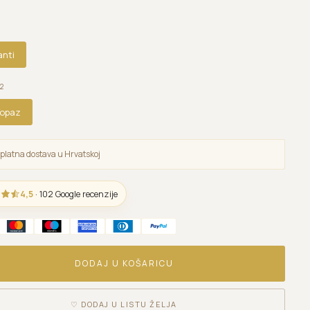
anti
2
Topaz
platna dostava u Hrvatskoj
4,5
· 102 Google recenzije
DODAJ U KOŠARICU
♡
DODAJ U LISTU ŽELJA