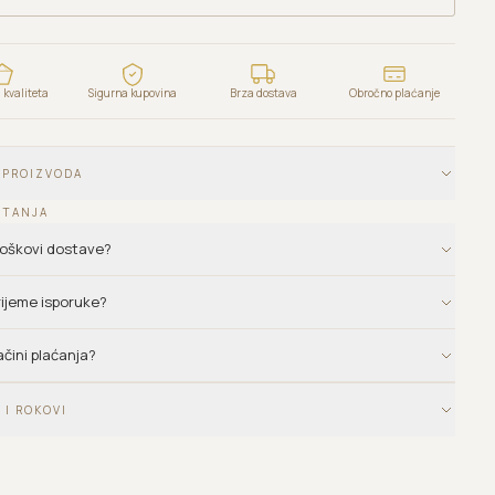
kvaliteta
Sigurna kupovina
Brza dostava
Obročno plaćanje
 PROIZVODA
ITANJA
troškovi dostave?
vrijeme isporuke?
ačini plaćanja?
 I ROKOVI