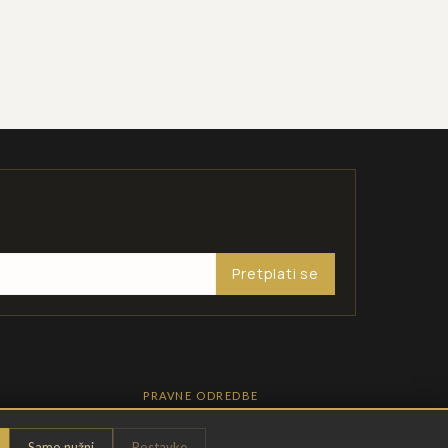
Pretplati se
PRAVNE ODREDBE
Pravila privatnosti
Samo nužni
Postavke