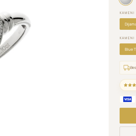
KAMENI
Dijam
KAMENI 
Blue 
Bes