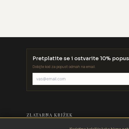
Pretplatite se i ostvarite 10% popus
Dobijte kod za popust odmah na email.
ZLATARNA KRIŽEK
Zlatarstvo od 1935. godine. Velika
Koristimo kolačiće kako bismo pobol