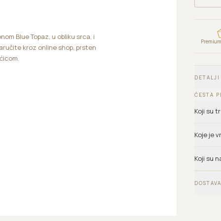
nom Blue Topaz, u obliku srca, i
Premium 
naručite kroz online shop, prsten
rećicom.
DETALJI
ČESTA P
Koji su 
Koje je 
Koji su n
DOSTAVA