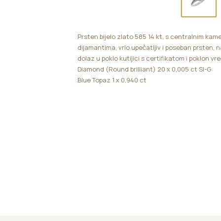
Prsten bijelo zlato 585 14 kt, s centralnim kame
dijamantima, vrlo upečatljiv i poseban prsten, 
dolaz u poklo kutijici s certifikatom i poklon v
Diamond (Round brilliant) 20 x 0,005 ct SI-G
Blue Topaz 1 x 0,940 ct