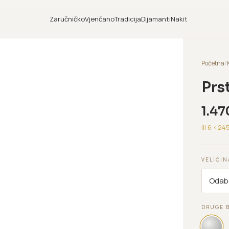
Zaručničko
Vjenčano
Tradicija
Dijamanti
Nakit
Početna
/
Prs
1.47
ili 6 ×
24
VELIČIN
DRUGE 