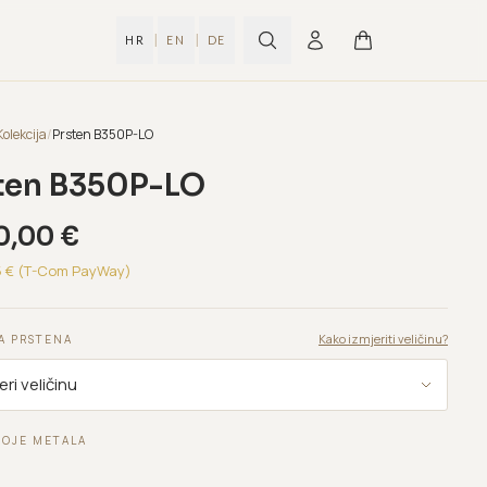
|
|
HR
EN
DE
Kolekcija
/
Prsten B350P-LO
ten B350P-LO
0,00
€
5
€ (T-Com PayWay)
Kako izmjeriti veličinu?
A PRSTENA
BOJE METALA