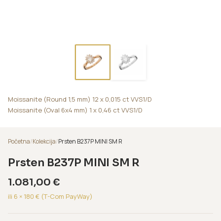
Moissanite (Round 1,5 mm) 12 x 0,015 ct VVS1/D
Moissanite (Oval 6x4 mm) 1 x 0,46 ct VVS1/D
Početna
/
Kolekcija
/
Prsten B237P MINI SM R
Prsten B237P MINI SM R
1.081,00
€
ili 6 ×
180
€ (T-Com PayWay)