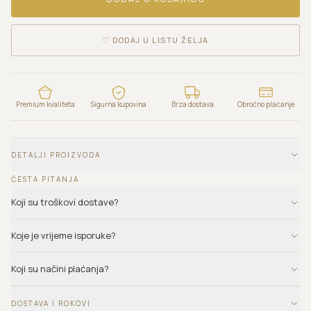
♡
DODAJ U LISTU ŽELJA
Premium kvaliteta
Sigurna kupovina
Brza dostava
Obročno plaćanje
DETALJI PROIZVODA
ČESTA PITANJA
Koji su troškovi dostave?
Koje je vrijeme isporuke?
Koji su načini plaćanja?
DOSTAVA I ROKOVI