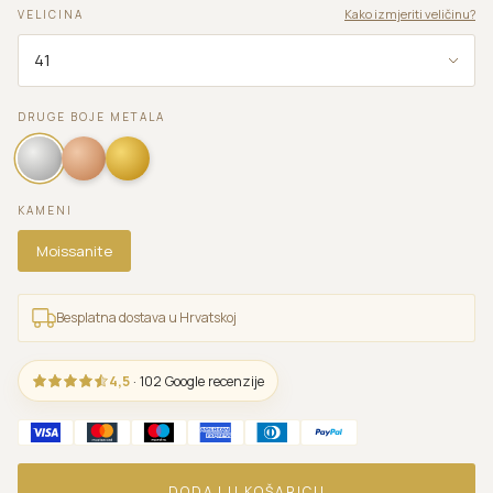
Kako izmjeriti veličinu?
VELICINA
DRUGE BOJE METALA
KAMENI
Moissanite
Besplatna dostava u Hrvatskoj
4,5
· 102 Google recenzije
DODAJ U KOŠARICU