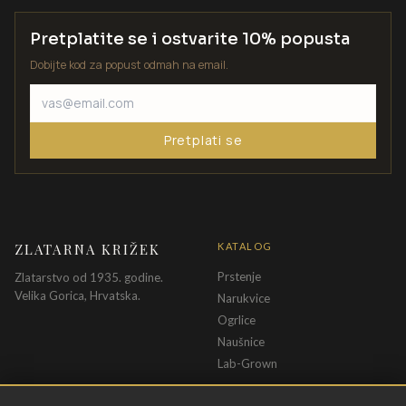
Pretplatite se i ostvarite 10% popusta
Dobijte kod za popust odmah na email.
Pretplati se
ZLATARNA KRIŽEK
KATALOG
Prstenje
Zlatarstvo od 1935. godine.
Velika Gorica, Hrvatska.
Narukvice
Ogrlice
Naušnice
Lab-Grown