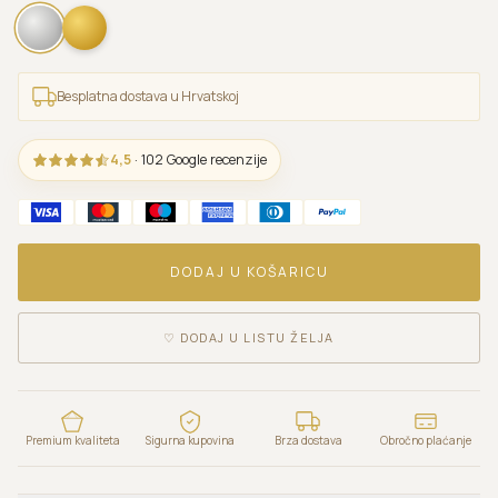
Besplatna dostava u Hrvatskoj
4,5
· 102 Google recenzije
DODAJ U KOŠARICU
♡
DODAJ U LISTU ŽELJA
Premium kvaliteta
Sigurna kupovina
Brza dostava
Obročno plaćanje