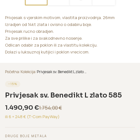
Privjesak s vjerskim motivom, vlastita proizvodnja. 26mm
Izradjen od 14kt zlata i ovisno o odabiru boje.
Privjesak rucno obradjen.
Za sve prilike i za svakodnevno nosenje.
Odlican odabir za poklon ili za vlastitu kolekciju.
Dolazi u luksuznoj kutijici i poklon vrecicom.
Početna
/
Kolekcija
/
Privjesak sv. Benedikt L zlato 585
−
15
%
Privjesak sv. Benedikt L zlato 585
1.490,90
€
1.754,00
€
ili 6 ×
248
€ (T-Com PayWay)
DRUGE BOJE METALA