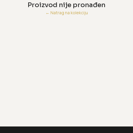
Proizvod nije pronađen
←
Natrag na kolekciju