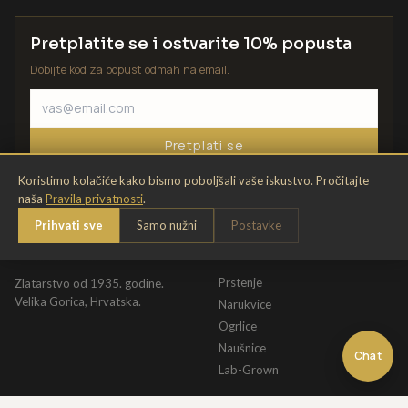
Pretplatite se i ostvarite 10% popusta
Dobijte kod za popust odmah na email.
Pretplati se
Koristimo kolačiće kako bismo poboljšali vaše iskustvo. Pročitajte
naša
Pravila privatnosti
.
Prihvati sve
Samo nužni
Postavke
ZLATARNA KRIŽEK
KATALOG
Prstenje
Zlatarstvo od 1935. godine.
Velika Gorica, Hrvatska.
Narukvice
Ogrlice
Naušnice
Chat
Lab-Grown