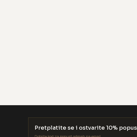
Pretplatite se i ostvarite 10% popus
Dobijte kod za popust odmah na email.