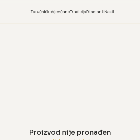
Zaručničko
Vjenčano
Tradicija
Dijamanti
Nakit
Proizvod nije pronađen