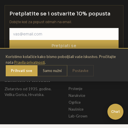
Pretplatite se i ostvarite 10% popusta
Dobijte kod za popust odmah na email.
Pretplati se
Koristimo kolačiće kako bismo poboljšali vaše iskustvo. Pročitajte
naša
Pravila privatnosti
.
Prihvati sve
Samo nužni
Postavke
ZLATARNA KRIŽEK
KATALOG
Prstenje
Zlatarstvo od 1935. godine.
Velika Gorica, Hrvatska.
Narukvice
Ogrlice
Naušnice
Chat
Lab-Grown