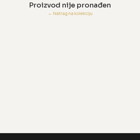
Proizvod nije pronađen
←
Natrag na kolekciju