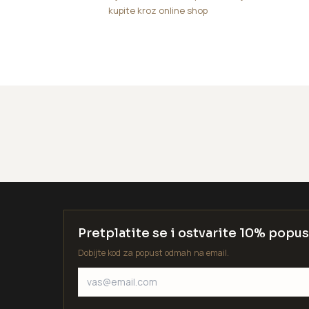
kupite kroz online shop
Pretplatite se i ostvarite 10% popus
Dobijte kod za popust odmah na email.