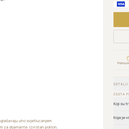
Premium 
DETALJI
ČESTA P
Koji su 
Koje je 
aglašavaju uho svjetlucanjem
tom za dijamante. Izvrstan poklon,