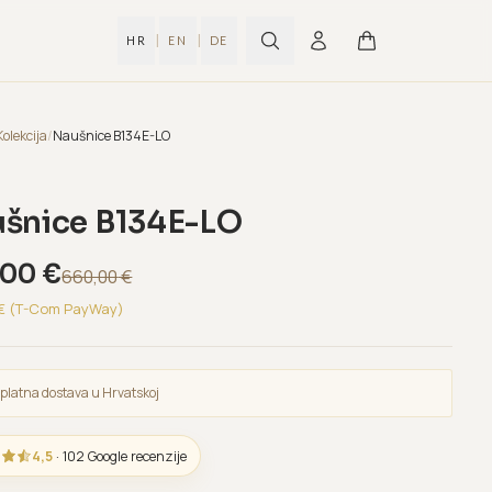
|
|
HR
EN
DE
Kolekcija
/
Naušnice B134E-LO
šnice B134E-LO
,00
€
660,00
€
€ (T-Com PayWay)
platna dostava u Hrvatskoj
4,5
· 102 Google recenzije