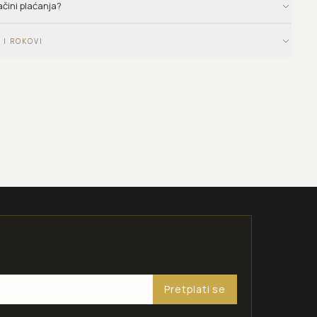
ačini plaćanja?
 I ROKOVI
Pretplati se