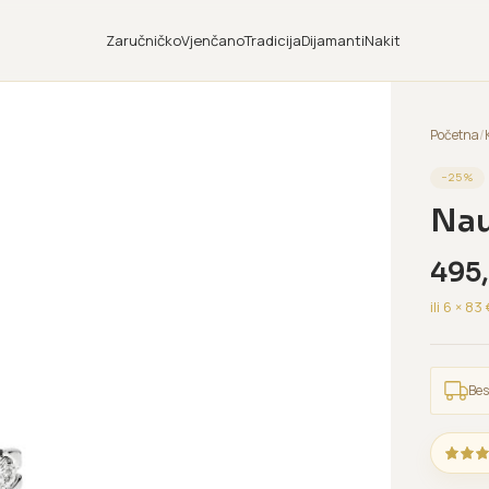
Zaručničko
Vjenčano
Tradicija
Dijamanti
Nakit
Početna
/
−
25
%
Nau
495
ili 6 ×
83
Bes