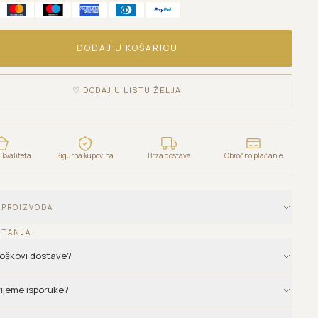
DODAJ U KOŠARICU
♡
DODAJ U LISTU ŽELJA
kvaliteta
Sigurna kupovina
Brza dostava
Obročno plaćanje
 PROIZVODA
ITANJA
troškovi dostave?
vrijeme isporuke?