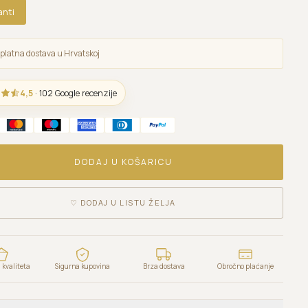
anti
platna dostava u Hrvatskoj
4,5
· 102 Google recenzije
DODAJ U KOŠARICU
♡
DODAJ U LISTU ŽELJA
kvaliteta
Sigurna kupovina
Brza dostava
Obročno plaćanje