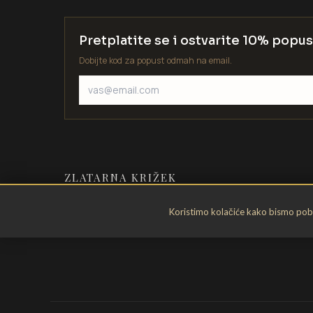
Pretplatite se i ostvarite 10% popus
Dobijte kod za popust odmah na email.
ZLATARNA KRIŽEK
Zlatarstvo od 1935. godine. Velika
Koristimo kolačiće kako bismo pobol
Gorica, Hrvatska.