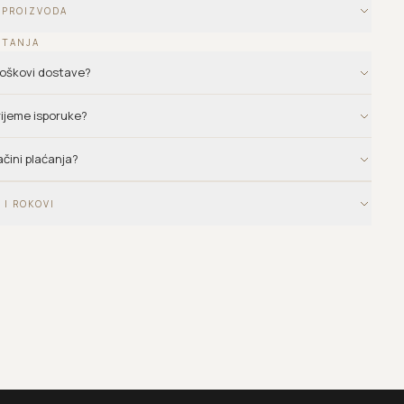
 PROIZVODA
ITANJA
troškovi dostave?
vrijeme isporuke?
ačini plaćanja?
 I ROKOVI