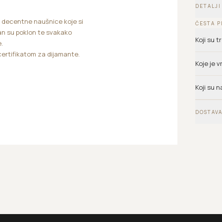
DETALJI
, decentne naušnice koje si
ČESTA P
lan su poklon te svakako
Koji su 
.
 certifikatom za dijamante.
Koje je 
Koji su n
DOSTAVA