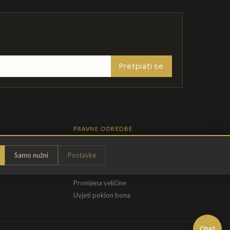
Pretplati se
PRAVNE ODREDBE
Pravila privatnosti
Samo nužni
Postavke
Opći uvjeti
t
Uvjeti povrata
Promjena veličine
Uvjeti poklon bona
Chat