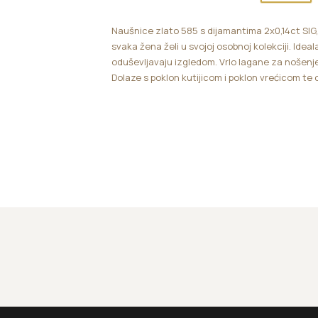
Naušnice zlato 585 s dijamantima 2x0,14ct SIG
svaka žena želi u svojoj osobnoj kolekciji. Idea
oduševljavaju izgledom. Vrlo lagane za nošenje
Dolaze s poklon kutijicom i poklon vrećicom te