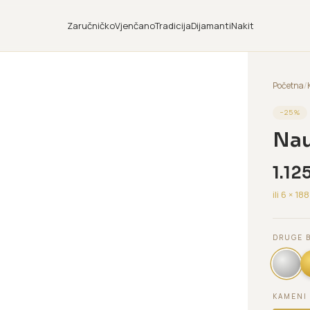
Zaručničko
Vjenčano
Tradicija
Dijamanti
Nakit
Početna
/
−
25
%
Nau
1.12
ili 6 ×
188
DRUGE 
KAMENI