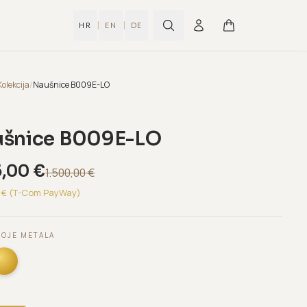
|
|
HR
EN
DE
Kolekcija
/
Naušnice B009E-LO
šnice B009E-LO
5,00
€
1.500,00
€
€ (T-Com PayWay)
BOJE METALA